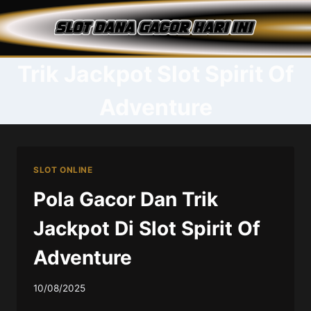
Skip
to
content
Trik Jackpot Slot Spirit Of
Adventure
SLOT ONLINE
Pola Gacor Dan Trik
Jackpot Di Slot Spirit Of
Adventure
10/08/2025