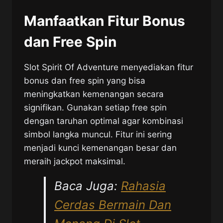
Manfaatkan Fitur Bonus
dan Free Spin
Slot Spirit Of Adventure menyediakan fitur
bonus dan free spin yang bisa
meningkatkan kemenangan secara
signifikan. Gunakan setiap free spin
dengan taruhan optimal agar kombinasi
simbol langka muncul. Fitur ini sering
menjadi kunci kemenangan besar dan
meraih jackpot maksimal.
Baca Juga:
Rahasia
Cerdas Bermain Dan