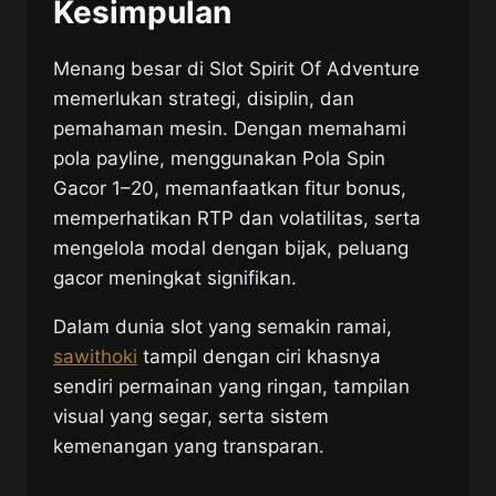
Kesimpulan
Menang besar di Slot Spirit Of Adventure
memerlukan strategi, disiplin, dan
pemahaman mesin. Dengan memahami
pola payline, menggunakan Pola Spin
Gacor 1–20, memanfaatkan fitur bonus,
memperhatikan RTP dan volatilitas, serta
mengelola modal dengan bijak, peluang
gacor meningkat signifikan.
Dalam dunia slot yang semakin ramai,
sawithoki
tampil dengan ciri khasnya
sendiri permainan yang ringan, tampilan
visual yang segar, serta sistem
kemenangan yang transparan.