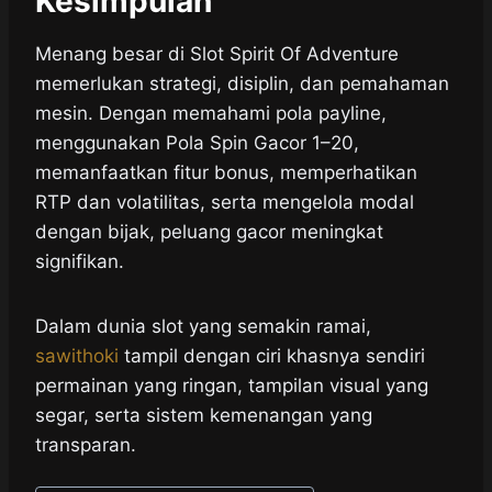
Kesimpulan
Menang besar di Slot Spirit Of Adventure
memerlukan strategi, disiplin, dan pemahaman
mesin. Dengan memahami pola payline,
menggunakan Pola Spin Gacor 1–20,
memanfaatkan fitur bonus, memperhatikan
RTP dan volatilitas, serta mengelola modal
dengan bijak, peluang gacor meningkat
signifikan.
Dalam dunia slot yang semakin ramai,
sawithoki
tampil dengan ciri khasnya sendiri
permainan yang ringan, tampilan visual yang
segar, serta sistem kemenangan yang
transparan.