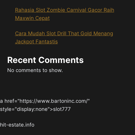
Rahasia Slot Zombie Carnival Gacor Raih
Maxwin Cepat
Cara Mudah Slot Drill That Gold Menang
Jackpot Fantastis
Recent Comments
No comments to show.
a href="https://www.bartoninc.com/"
style="display:none">slot777
hit-estate.info