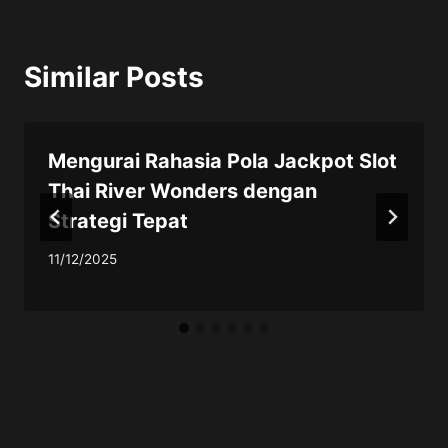
Similar Posts
Mengurai Rahasia Pola Jackpot Slot
Thai River Wonders dengan
Strategi Tepat
11/12/2025