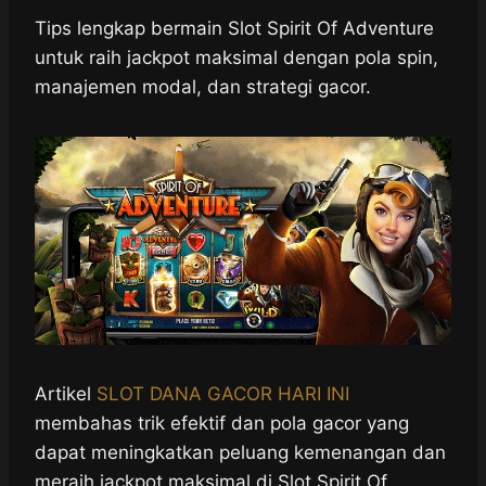
h
a
e
e
k
i
a
c
s
l
y
n
Tips lengkap bermain Slot Spirit Of Adventure
t
e
s
e
p
e
untuk raih jackpot maksimal dengan pola spin,
s
b
e
g
e
manajemen modal, dan strategi gacor.
A
o
n
r
p
o
g
a
p
k
e
m
r
Artikel
SLOT DANA GACOR HARI INI
membahas trik efektif dan pola gacor yang
dapat meningkatkan peluang kemenangan dan
meraih jackpot maksimal di Slot Spirit Of