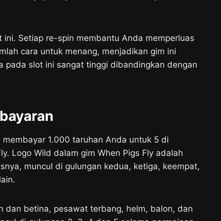
lot ini. Setiap re-spin membantu Anda memperluas
mlah cara untuk menang, menjadikan gim ini
a pada slot ini sangat tinggi dibandingkan dengan
bayaran
g membayar 1.000 taruhan Anda untuk 5 di
Fly. Logo Wild dalam gim When Pigs Fly adalah
nya, muncul di gulungan kedua, ketiga, keempat,
ain.
an dan betina, pesawat terbang, helm, balon, dan