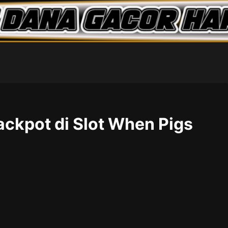
kpot di Slot When Pigs