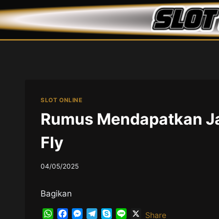
Skip
to
content
SLOT ONLINE
Rumus Mendapatkan Jac
Fly
04/05/2025
Bagikan
W
F
M
T
S
L
X
Share