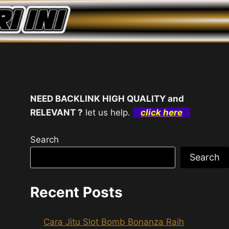
NEED BACKLINK HIGH QUALITY and
RELEVANT ?
let us help.
click here
Search
Search
Recent Posts
Cara Jitu Slot Bomb Bonanza Raih