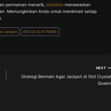
han permainan menarik,
bbfstoto
menawarkan
kan. Memungkinkan Anda untuk menikmati setiap
.
n Jackpot
#
SITUS SLOT RESMI
NEXT
Strategi Bermain Agar Jackpot di Slot Crystal
Queen