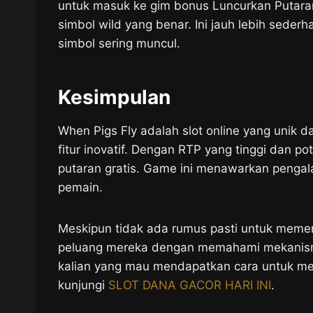
untuk masuk ke gim bonus Luncurkan Putara
simbol wild yang benar. Ini jauh lebih seder
simbol sering muncul.
Kesimpulan
When Pigs Fly adalah slot online yang unik 
fitur inovatif. Dengan RTP yang tinggi dan p
putaran gratis. Game ini menawarkan penga
pemain.
Meskipun tidak ada rumus pasti untuk meme
peluang mereka dengan memahami mekanisme
kalian yang mau mendapatkan cara untuk mena
kunjungi
SLOT DANA GACOR HARI INI
.