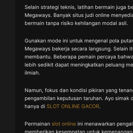
Selain strategi teknis, latihan bermain juga
Megaways. Banyak situs judi online menye
bermain tanpa risiko kehilangan modal asli.
Gunakan mode ini untuk mengenal pola puta
Megaways bekerja secara langsung. Selain it
membantu. Beberapa pemain percaya bahwa 
lebih sedikit dapat meningkatkan peluang me
ilmiah.
Namun, fokus dan kondisi pikiran yang tena
pengambilan keputusan taruhan. Ayo simak dan
hanya di
SLOT ONLINE GACOR
.
Permainan
slot online
ini menawarkan pengal
memberikan kesempatan untuk kemenangan bes