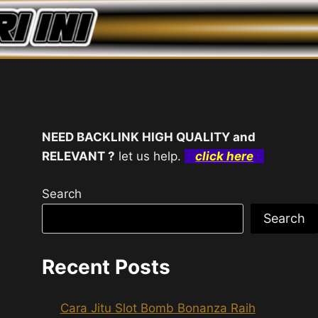
NEED BACKLINK HIGH QUALITY and
RELEVANT ?
let us help.
click here
Search
Search
Recent Posts
Cara Jitu Slot Bomb Bonanza Raih