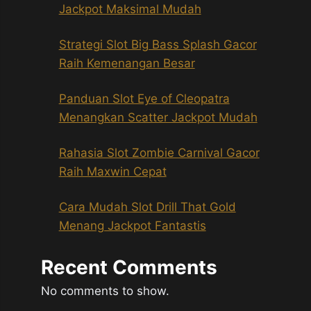
Jackpot Maksimal Mudah
Strategi Slot Big Bass Splash Gacor
Raih Kemenangan Besar
Panduan Slot Eye of Cleopatra
Menangkan Scatter Jackpot Mudah
Rahasia Slot Zombie Carnival Gacor
Raih Maxwin Cepat
Cara Mudah Slot Drill That Gold
Menang Jackpot Fantastis
Recent Comments
No comments to show.