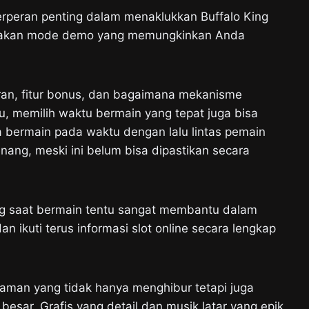
 berperan penting dalam menaklukkan Buffalo King
diakan mode demo yang memungkinkan Anda
ran, fitur bonus, dan bagaimana mekanisme
u, memilih waktu bermain yang tepat juga bisa
bermain pada waktu dengan lalu lintas pemain
nang, meski ini belum bisa dipastikan secara
ng saat bermain tentu sangat membantu dalam
 ikuti terus informasi slot online secara lengkap
aman yang tidak hanya menghibur tetapi juga
ar. Grafis yang detail dan musik latar yang epik