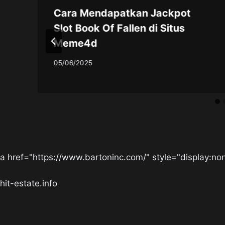
Cara Mendapatkan Jackpot
Slot Book Of Fallen di Situs
Meme4d
05/06/2025
a href="https://www.bartoninc.com/" style="display:no
hit-estate.info