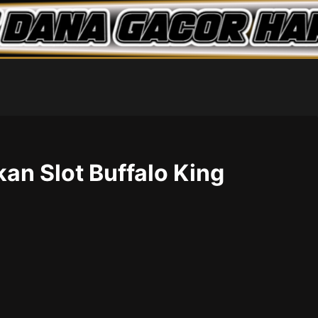
n Slot Buffalo King