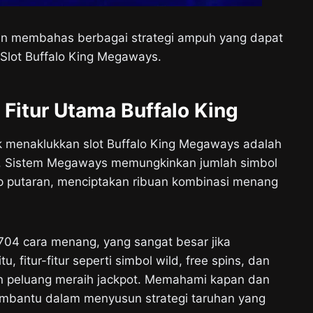
n membahas berbagai strategi ampuh yang dapat
 Slot Buffalo King Megaways.
itur Utama Buffalo King
k menaklukkan slot Buffalo King Megaways adalah
. Sistem Megaways memungkinkan jumlah simbol
p putaran, menciptakan ribuan kombinasi menang
704 cara menang, yang sangat besar jika
u, fitur-fitur seperti simbol wild, free spins, dan
 peluang meraih jackpot. Memahami kapan dan
 membantu dalam menyusun strategi taruhan yang