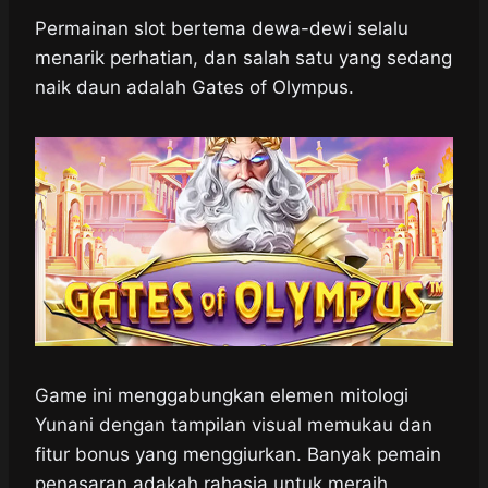
h
a
e
e
k
i
a
c
s
l
y
n
Permainan slot bertema dewa-dewi selalu
t
e
s
e
p
e
menarik perhatian, dan salah satu yang sedang
s
b
e
g
e
naik daun adalah Gates of Olympus.
A
o
n
r
p
o
g
a
p
k
e
m
r
Game ini menggabungkan elemen mitologi
Yunani dengan tampilan visual memukau dan
fitur bonus yang menggiurkan. Banyak pemain
penasaran adakah rahasia untuk meraih