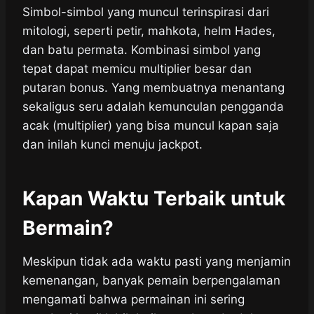
Simbol-simbol yang muncul terinspirasi dari
mitologi, seperti petir, mahkota, helm Hades,
dan batu permata. Kombinasi simbol yang
tepat dapat memicu multiplier besar dan
putaran bonus. Yang membuatnya menantang
sekaligus seru adalah kemunculan pengganda
acak (multiplier) yang bisa muncul kapan saja
dan inilah kunci menuju jackpot.
Kapan Waktu Terbaik untuk
Bermain?
Meskipun tidak ada waktu pasti yang menjamin
kemenangan, banyak pemain berpengalaman
mengamati bahwa permainan ini sering