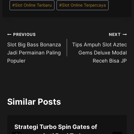
#
Slot Online Terbaru
#
Slot Online Terpercaya
Post
PREVIOUS
NEXT
Slot Big Bass Bonanza
Tips Ampuh Slot Aztec
navigation
Jadi Permainan Paling
Gems Deluxe Modal
Populer
Receh Bisa JP
Similar Posts
Strategi Turbo Spin Gates of