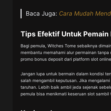
Baca Juga:
Cara Mudah Menda
Tips Efektif Untuk Pemain
Bagi pemula, Witches Tome sebaiknya dimain
membantu memahami alur permainan tanpa ris
promo bonus deposit dari platform slot onl
Jangan lupa untuk bermain dalam kondisi te
salah mengambil keputusan. Jika mengalami
taruhan. Lebih baik ambil jeda sejenak sebe
pemula bisa menikmati keseruan slot sambi