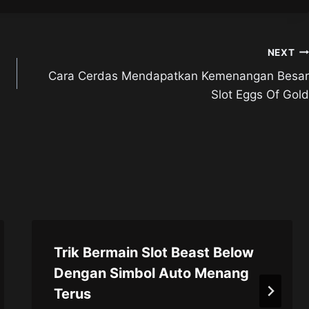
NEXT
Cara Cerdas Mendapatkan Kemenangan Besar
Slot Eggs Of Gold
Trik Bermain Slot Beast Below
Dengan Simbol Auto Menang
Terus