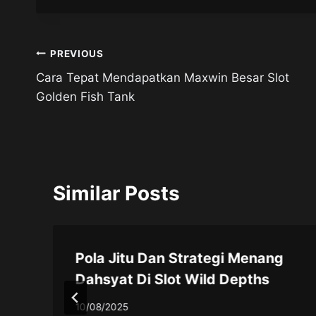
Post
PREVIOUS
Cara Tepat Mendapatkan Maxwin Besar Slot
navigation
Golden Fish Tank
Similar Posts
Pola Jitu Dan Strategi Menang
Dahsyat Di Slot Wild Depths
10/08/2025