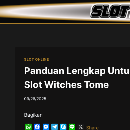
Skip
to
content
SLOT ONLINE
Panduan Lengkap Untu
Slot Witches Tome
09/26/2025
Bagikan
W
F
M
T
S
L
X
Share