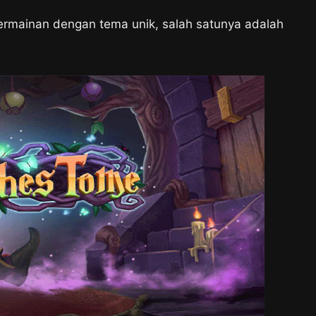
permainan dengan tema unik, salah satunya adalah