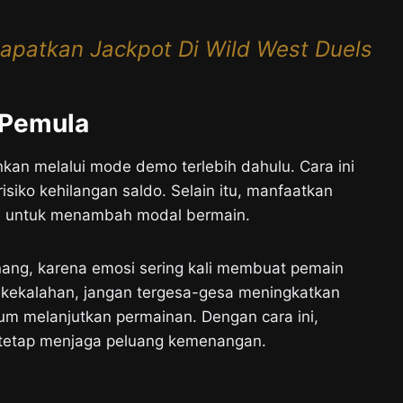
patkan Jackpot Di Wild West Duels
 Pemula
kan melalui mode demo terlebih dahulu. Cara ini
iko kehilangan saldo. Selain itu, manfaatkan
ine untuk menambah modal bermain.
nang, karena emosi sering kali membuat pemain
 kekalahan, jangan tergesa-gesa meningkatkan
lum melanjutkan permainan. Dengan cara ini,
l tetap menjaga peluang kemenangan.