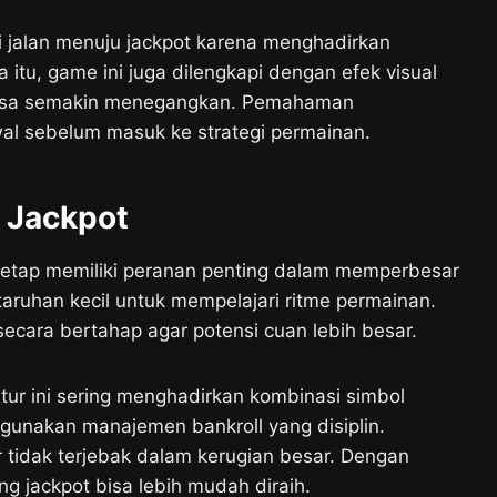
adi jalan menuju jackpot karena menghadirkan
a itu, game ini juga dilengkapi dengan efek visual
rasa semakin menegangkan. Pemahaman
awal sebelum masuk ke strategi permainan.
 Jackpot
 tetap memiliki peranan penting dalam memperbesar
aruhan kecil untuk mempelajari ritme permainan.
ecara bertahap agar potensi cuan lebih besar.
tur ini sering menghadirkan kombinasi simbol
a, gunakan manajemen bankroll yang disiplin.
tidak terjebak dalam kerugian besar. Dengan
g jackpot bisa lebih mudah diraih.