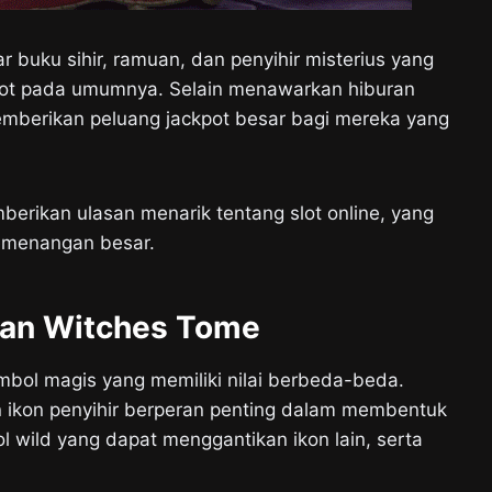
 buku sihir, ramuan, dan penyihir misterius yang
lot pada umumnya. Selain menawarkan hiburan
mberikan peluang jackpot besar bagi mereka yang
erikan ulasan menarik tentang slot online, yang
emenangan besar.
kan Witches Tome
bol magis yang memiliki nilai berbeda-beda.
n ikon penyihir berperan penting dalam membentuk
l wild yang dapat menggantikan ikon lain, serta