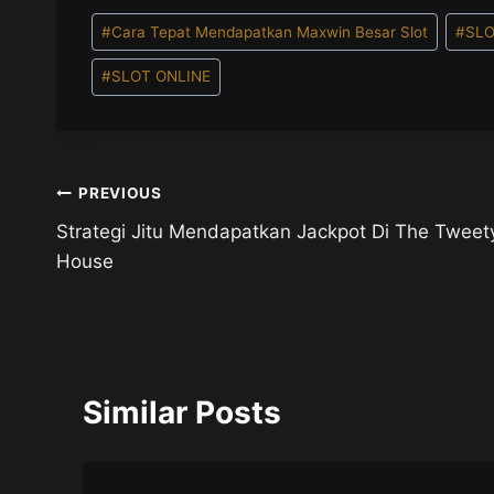
Post
#
Cara Tepat Mendapatkan Maxwin Besar Slot
#
SLO
Tags:
#
SLOT ONLINE
Post
PREVIOUS
Strategi Jitu Mendapatkan Jackpot Di The Tweet
navigation
House
Similar Posts