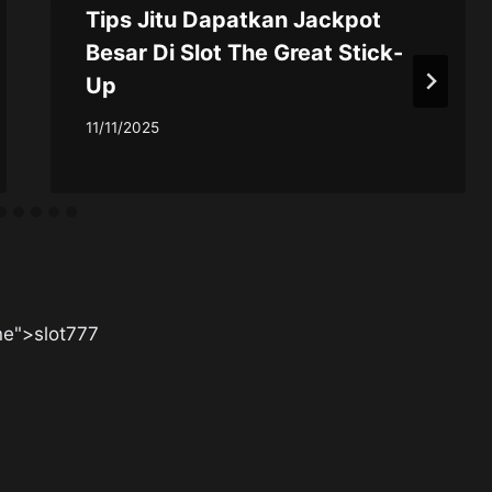
Tips Jitu Dapatkan Jackpot
Besar Di Slot The Great Stick-
Up
11/11/2025
ne">slot777