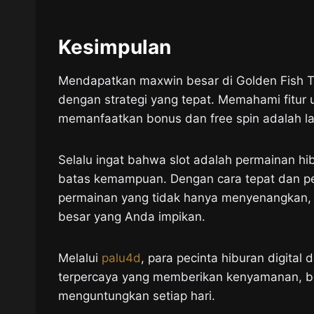
Kesimpulan
Mendapatkan maxwin besar di Golden Fish Ta
dengan strategi yang tepat. Memahami fitur 
memanfaatkan bonus dan free spin adalah l
Selalu ingat bahwa slot adalah permainan hi
batas kemampuan. Dengan cara tepat dan pe
permainan yang tidak hanya menyenangkan,
besar yang Anda impikan.
Melalui
palu4d
, para pecinta hiburan digital
terpercaya yang memberikan kenyamanan, b
menguntungkan setiap hari.