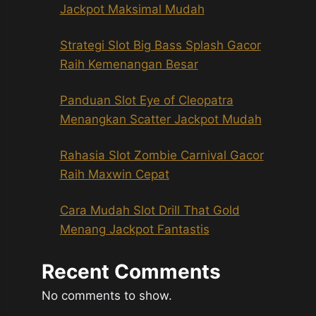
Jackpot Maksimal Mudah
Strategi Slot Big Bass Splash Gacor
Raih Kemenangan Besar
Panduan Slot Eye of Cleopatra
Menangkan Scatter Jackpot Mudah
Rahasia Slot Zombie Carnival Gacor
Raih Maxwin Cepat
Cara Mudah Slot Drill That Gold
Menang Jackpot Fantastis
Recent Comments
No comments to show.