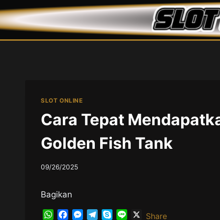
Skip
to
content
SLOT ONLINE
Cara Tepat Mendapatka
Golden Fish Tank
09/26/2025
Bagikan
W
F
M
T
S
L
X
Share