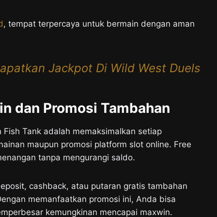
d
, tempat terpercaya untuk bermain dengan aman
patkan Jackpot Di Wild West Duels
pin dan Promosi Tambahan
n Fish Tank adalah memaksimalkan setiap
mainan maupun promosi platform slot online. Free
menangan tanpa mengurangi saldo.
eposit, cashback, atau putaran gratis tambahan
Dengan memanfaatkan promosi ini, Anda bisa
memperbesar kemungkinan mencapai maxwin.