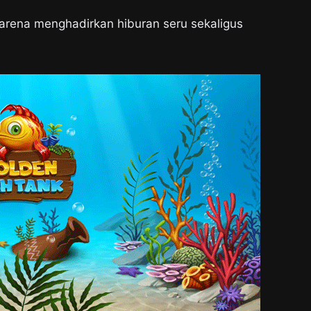
 karena menghadirkan hiburan seru sekaligus