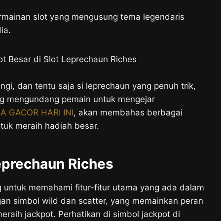
ermainan slot yang mengusung tema legendaris
ia.
gi, dan tentu saja si leprechaun yang penuh trik,
ng mengundang pemain untuk mengejar
A GACOR HARI INI
, akan membahas berbagai
tuk meraih hadiah besar.
eprechaun Riches
 untuk memahami fitur-fitur utama yang ada dalam
gan simbol wild dan scatter, yang memainkan peran
aih jackpot. Perhatikan di simbol jackpot di