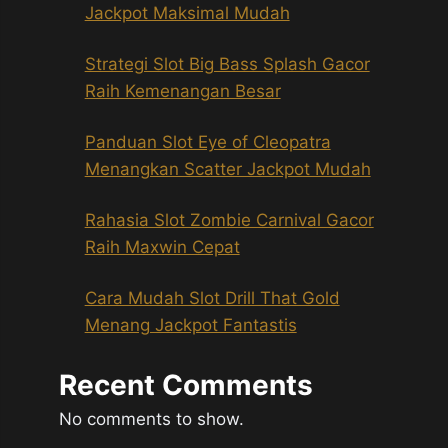
Jackpot Maksimal Mudah
Strategi Slot Big Bass Splash Gacor
Raih Kemenangan Besar
Panduan Slot Eye of Cleopatra
Menangkan Scatter Jackpot Mudah
Rahasia Slot Zombie Carnival Gacor
Raih Maxwin Cepat
Cara Mudah Slot Drill That Gold
Menang Jackpot Fantastis
Recent Comments
No comments to show.