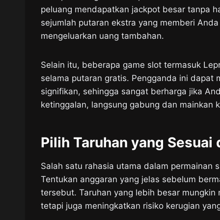
peluang mendapatkan jackpot besar tanpa h
sejumlah putaran ekstra yang memberi Anda
mengeluarkan uang tambahan.
Selain itu, beberapa game slot termasuk Le
selama putaran gratis. Pengganda ini dapat
signifikan, sehingga sangat berharga jika An
ketinggalan, langsung gabung dan mainkan 
Pilih Taruhan yang Sesua
Salah satu rahasia utama dalam permainan sl
Tentukan anggaran yang jelas sebelum berm
tersebut. Taruhan yang lebih besar mungki
tetapi juga meningkatkan risiko kerugian yan