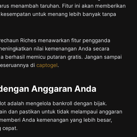
arus menambah taruhan. Fitur ini akan memberikan
 kesempatan untuk menang lebih banyak tanpa
prechaun Riches menawarkan fitur pengganda
 meningkatkan nilai kemenangan Anda secara
da berhasil memicu putaran gratis. Jangan sampai
keseruannya di
captogel
.
i dengan Anggaran Anda
ot adalah mengelola bankroll dengan bijak.
ain dan pastikan untuk tidak melampaui anggaran
n memberi Anda kemenangan yang lebih besar,
g cepat.