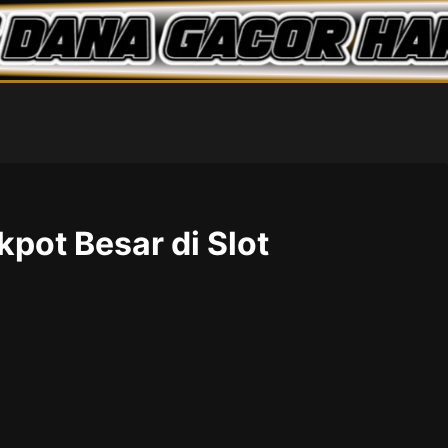
pot Besar di Slot