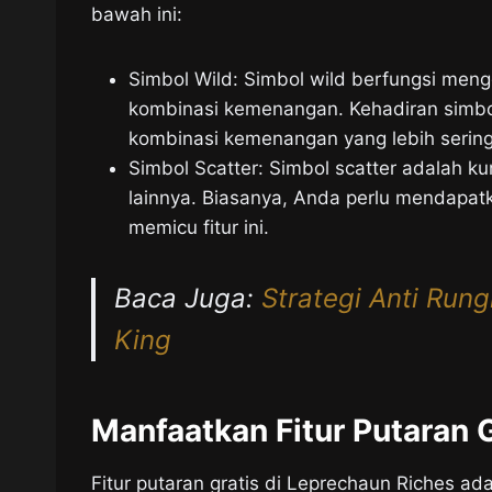
bawah ini:
Simbol Wild: Simbol wild berfungsi men
kombinasi kemenangan. Kehadiran simb
kombinasi kemenangan yang lebih sering
Simbol Scatter: Simbol scatter adalah k
lainnya. Biasanya, Anda perlu mendapatk
memicu fitur ini.
Baca Juga:
Strategi Anti Run
King
Manfaatkan Fitur Putaran G
Fitur putaran gratis di Leprechaun Riches ad