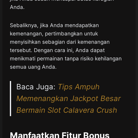
Anda.
Sebaliknya, jika Anda mendapatkan
kemenangan, pertimbangkan untuk
menyisihkan sebagian dari kemenangan
tersebut. Dengan cara ini, Anda dapat
menikmati permainan tanpa risiko kehilangan
semua uang Anda.
Baca Juga:
Tips Ampuh
Memenangkan Jackpot Besar
Bermain Slot Calavera Crush
Manfaatkan Fitur Bonus