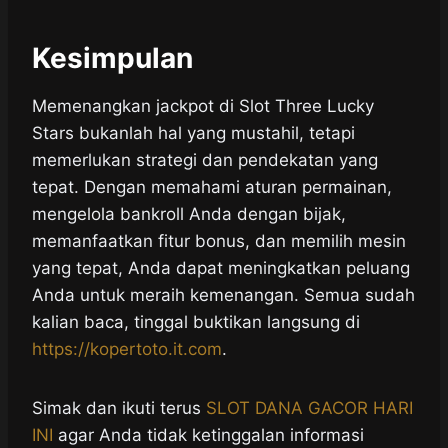
Kesimpulan
Memenangkan jackpot di Slot Three Lucky
Stars bukanlah hal yang mustahil, tetapi
memerlukan strategi dan pendekatan yang
tepat. Dengan memahami aturan permainan,
mengelola bankroll Anda dengan bijak,
memanfaatkan fitur bonus, dan memilih mesin
yang tepat, Anda dapat meningkatkan peluang
Anda untuk meraih kemenangan. Semua sudah
kalian baca, tinggal buktikan langsung di
https://kopertoto.it.com
.
Simak dan ikuti terus
SLOT DANA GACOR HARI
INI
agar Anda tidak ketinggalan informasi