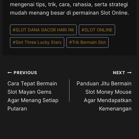
mengenai tips, trik, cara, rahasia, serta strategi
mudah menang besar di permainan Slot Online.
Post
#
SLOT DANA GACOR HARI INI
#
SLOT ONLINE
Tags:
#
Slot Three Lucky Stars
#
Trik Bermain Slot
Post
PREVIOUS
NEXT
Cara Tepat Bermain
Panduan Jitu Bermain
navigation
Slot Mayan Gems
Slot Money Mouse
Agar Menang Setiap
Agar Mendapatkan
Putaran
Kemenangan