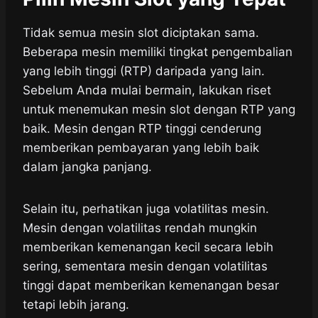
Tidak semua mesin slot diciptakan sama.
Beberapa mesin memiliki tingkat pengembalian
yang lebih tinggi (RTP) daripada yang lain.
Sebelum Anda mulai bermain, lakukan riset
untuk menemukan mesin slot dengan RTP yang
baik. Mesin dengan RTP tinggi cenderung
memberikan pembayaran yang lebih baik
dalam jangka panjang.
Selain itu, perhatikan juga volatilitas mesin.
Mesin dengan volatilitas rendah mungkin
memberikan kemenangan kecil secara lebih
sering, sementara mesin dengan volatilitas
tinggi dapat memberikan kemenangan besar
tetapi lebih jarang.