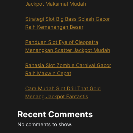
Jackpot Maksimal Mudah
Strategi Slot Big Bass Splash Gacor
Raih Kemenangan Besar
Panduan Slot Eye of Cleopatra
Menangkan Scatter Jackpot Mudah
Rahasia Slot Zombie Carnival Gacor
Raih Maxwin Cepat
Cara Mudah Slot Drill That Gold
Menang Jackpot Fantastis
Recent Comments
No comments to show.