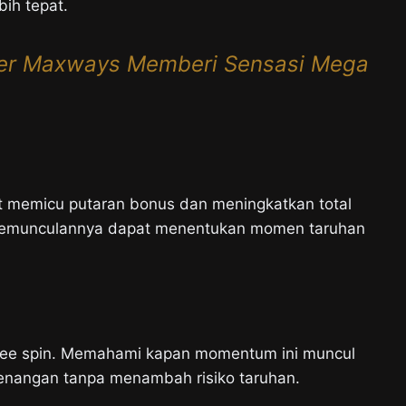
ih tepat.
her Maxways Memberi Sensasi Mega
at memicu putaran bonus dan meningkatkan total
kemunculannya dapat menentukan momen taruhan
free spin. Memahami kapan momentum ini muncul
angan tanpa menambah risiko taruhan.