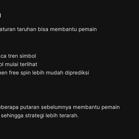
n
ngaturan taruhan bisa membantu pemain
ca tren simbol
l mulai terlihat
en free spin lebih mudah diprediksi
beberapa putaran sebelumnya membantu pemain
hingga strategi lebih terarah.