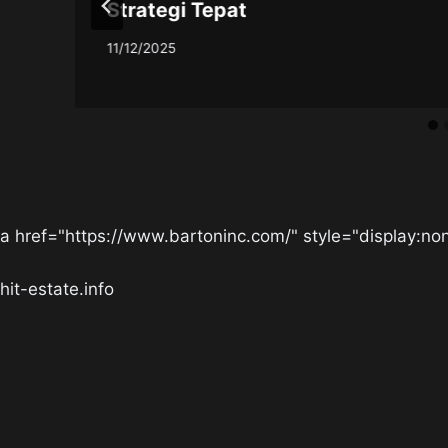
Strategi Tepat
11/12/2025
a href="https://www.bartoninc.com/" style="display:no
hit-estate.info