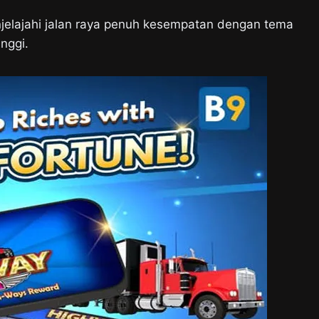
elajahi jalan raya penuh kesempatan dengan tema
nggi.