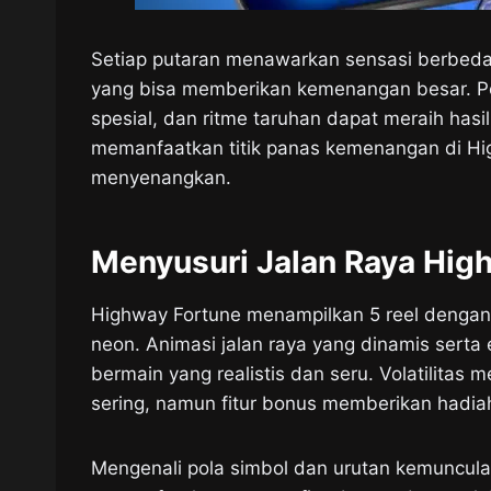
Setiap putaran menawarkan sensasi berbeda,
yang bisa memberikan kemenangan besar. Pe
spesial, dan ritme taruhan dapat meraih hasi
memanfaatkan titik panas kemenangan di Hig
menyenangkan.
Menyusuri Jalan Raya Hig
Highway Fortune menampilkan 5 reel dengan
neon. Animasi jalan raya yang dinamis sert
bermain yang realistis dan seru. Volatilit
sering, namun fitur bonus memberikan hadiah
Mengenali pola simbol dan urutan kemuncula