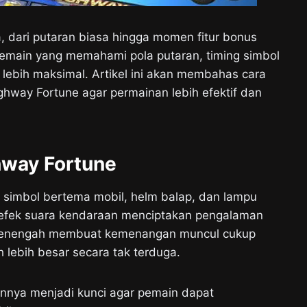
 dari putaran biasa hingga momen fitur bonus
main yang memahami pola putaran, timing simbol
l lebih maksimal. Artikel ini akan membahas cara
hway Fortune agar permainan lebih efektif dan
hway Fortune
 simbol bertema mobil, helm balap, dan lampu
a efek suara kendaraan menciptakan pengalaman
as menengah membuat kemenangan muncul cukup
 lebih besar secara tak terduga.
nnya menjadi kunci agar pemain dapat