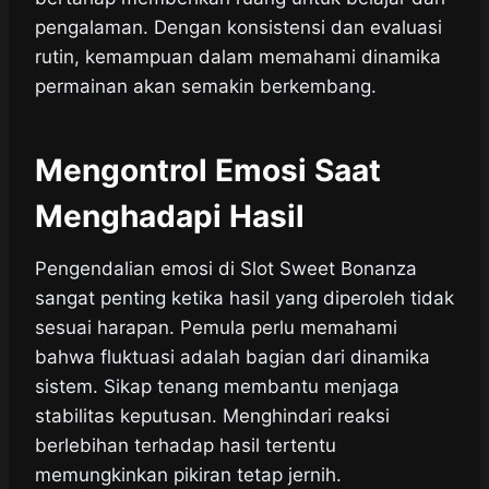
pengalaman. Dengan konsistensi dan evaluasi
rutin, kemampuan dalam memahami dinamika
permainan akan semakin berkembang.
Mengontrol Emosi Saat
Menghadapi Hasil
Pengendalian emosi di Slot Sweet Bonanza
sangat penting ketika hasil yang diperoleh tidak
sesuai harapan. Pemula perlu memahami
bahwa fluktuasi adalah bagian dari dinamika
sistem. Sikap tenang membantu menjaga
stabilitas keputusan. Menghindari reaksi
berlebihan terhadap hasil tertentu
memungkinkan pikiran tetap jernih.