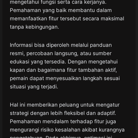
mengetahui fungsi serta cara kerjanya.
Pemahaman yang baik membantu dalam
memanfaatkan fitur tersebut secara maksimal
tanpa kebingungan.
Informasi bisa diperoleh melalui panduan
resmi, percobaan langsung, atau sumber
edukasi yang tersedia. Dengan mengetahui
kapan dan bagaimana fitur tambahan aktif,
pemain dapat menyesuaikan langkah sesuai
situasi yang terjadi.
Hal ini memberikan peluang untuk mengatur
strategi dengan lebih fleksibel dan adaptif.
Pemahaman mendalam terhadap fitur juga
mengurangi risiko kesalahan akibat kurangnya