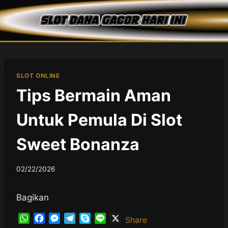
Skip
to
content
SLOT ONLINE
Tips Bermain Aman
Untuk Pemula Di Slot
Sweet Bonanza
02/22/2026
Bagikan
W
F
M
T
S
L
X
Share