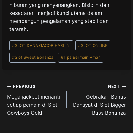
hiburan yang menyenangkan. Disiplin dan
kesadaran menjadi kunci utama dalam
membangun pengalaman yang stabil dan
terarah.
Post
#
SLOT DANA GACOR HARI INI
#
SLOT ONLINE
Tags:
#
Slot Sweet Bonanza
#
Tips Bermain Aman
Post
PREVIOUS
NEXT
Mega jackpot menanti
Gebrakan Bonus
navigation
setiap pemain di Slot
Dahsyat di Slot Bigger
Cowboys Gold
Bass Bonanza