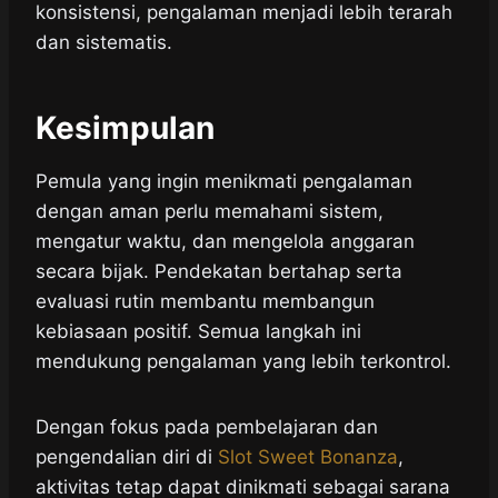
konsistensi, pengalaman menjadi lebih terarah
dan sistematis.
Kesimpulan
Pemula yang ingin menikmati pengalaman
dengan aman perlu memahami sistem,
mengatur waktu, dan mengelola anggaran
secara bijak. Pendekatan bertahap serta
evaluasi rutin membantu membangun
kebiasaan positif. Semua langkah ini
mendukung pengalaman yang lebih terkontrol.
Dengan fokus pada pembelajaran dan
pengendalian diri di
Slot Sweet Bonanza
,
aktivitas tetap dapat dinikmati sebagai sarana