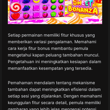
Setiap permainan memiliki fitur khusus yang
memberikan variasi pengalaman. Memahami
cara kerja fitur bonus membantu pemula
mengetahui kapan peluang tambahan muncul.
Pengetahuan ini meningkatkan kesiapan dalam
memanfaatkan kesempatan yang tersedia.
Pemahaman mendalam tentang mekanisme
tambahan dapat meningkatkan efisiensi dalam
setiap sesi yang dijalankan. Dengan memahami
keunggulan fitur secara detail, pemula memiliki
gambaran yang lebih jelas mengenai potensi