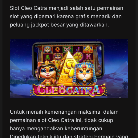
h
a
e
e
k
i
a
c
s
l
y
n
Slot Cleo Catra menjadi salah satu permainan
t
e
s
e
p
e
slot yang digemari karena grafis menarik dan
s
b
e
g
e
peluang jackpot besar yang ditawarkan.
A
o
n
r
p
o
g
a
p
k
e
m
r
Untuk meraih kemenangan maksimal dalam
permainan slot Cleo Catra ini, tidak cukup
hanya mengandalkan keberuntungan.
Diperlukan teknik jitu dan strategi bermain yang