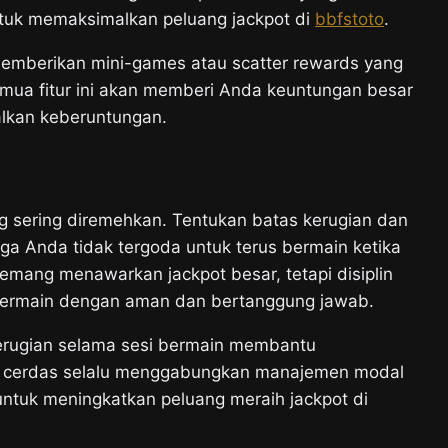
ntuk memaksimalkan peluang jackpot di
bbfstoto
.
 memberikan mini-games atau scatter rewards yang
mua fitur ini akan memberi Anda keuntungan besar
lkan keberuntungan.
ng sering diremehkan. Tentukan batas kerugian dan
a Anda tidak tergoda untuk terus bermain ketika
emang menawarkan jackpot besar, tetapi disiplin
 bermain dengan aman dan bertanggung jawab.
kerugian selama sesi bermain membantu
ng cerdas selalu menggabungkan manajemen modal
uk meningkatkan peluang meraih jackpot di