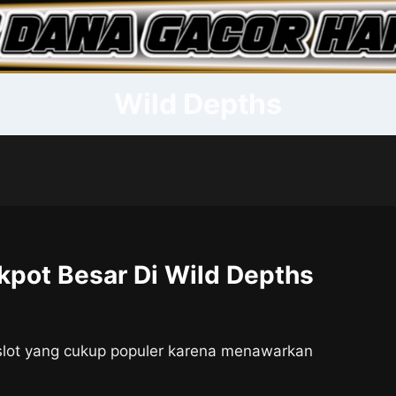
Wild Depths
kpot Besar Di Wild Depths
slot yang cukup populer karena menawarkan