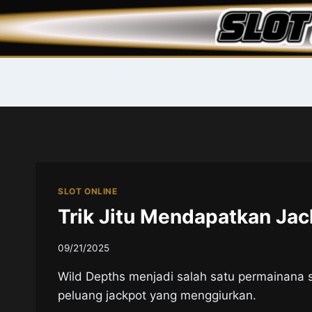
Skip
to
content
SLOT ONLINE
Trik Jitu Mendapatkan Jac
09/21/2025
Wild Depths menjadi salah satu permainana 
peluang jackpot yang menggiurkan.