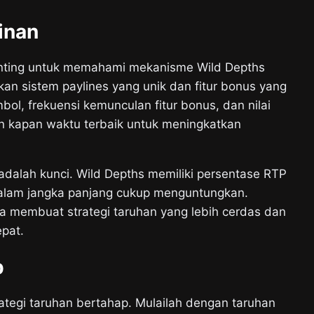
inan
nting untuk memahami mekanisme Wild Depths
an sistem paylines yang unik dan fitur bonus yang
ol, frekuensi kemunculan fitur bonus, dan nilai
 kapan waktu terbaik untuk meningkatkan
 adalah kunci. Wild Depths memiliki persentase RTP
 dalam jangka panjang cukup menguntungkan.
 membuat strategi taruhan yang lebih cerdas dan
epat.
p
rategi taruhan bertahap. Mulailah dengan taruhan