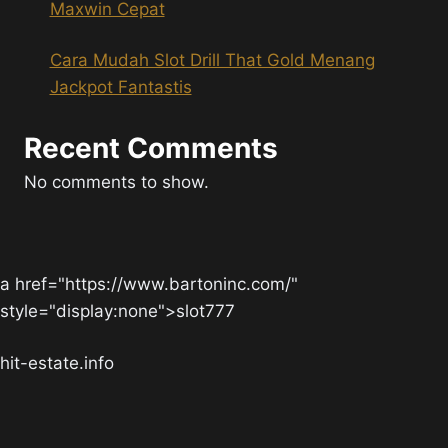
Maxwin Cepat
Cara Mudah Slot Drill That Gold Menang
Jackpot Fantastis
Recent Comments
No comments to show.
a href="https://www.bartoninc.com/"
style="display:none">slot777
hit-estate.info