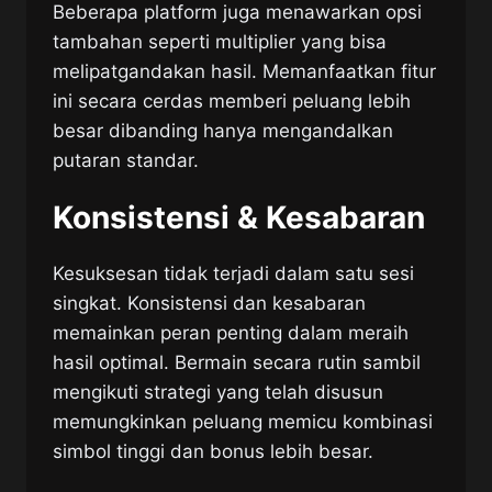
Beberapa platform juga menawarkan opsi
tambahan seperti multiplier yang bisa
melipatgandakan hasil. Memanfaatkan fitur
ini secara cerdas memberi peluang lebih
besar dibanding hanya mengandalkan
putaran standar.
Konsistensi & Kesabaran
Kesuksesan tidak terjadi dalam satu sesi
singkat. Konsistensi dan kesabaran
memainkan peran penting dalam meraih
hasil optimal. Bermain secara rutin sambil
mengikuti strategi yang telah disusun
memungkinkan peluang memicu kombinasi
simbol tinggi dan bonus lebih besar.