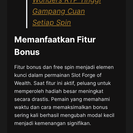
Gampang Cuan
Setiap Spin
Memanfaatkan Fitur
Bonus
Fitur bonus dan free spin menjadi elemen
kunci dalam permainan Slot Forge of
Wealth. Saat fitur ini aktif, peluang untuk
memperoleh hadiah besar meningkat
secara drastis. Pemain yang memahami
waktu dan cara memaksimalkan bonus
sering kali berhasil mengubah modal kecil
menjadi kemenangan signifikan.