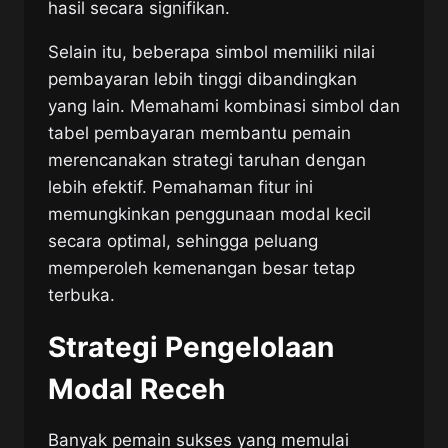
hasil secara signifikan.
Selain itu, beberapa simbol memiliki nilai
pembayaran lebih tinggi dibandingkan
yang lain. Memahami kombinasi simbol dan
tabel pembayaran membantu pemain
merencanakan strategi taruhan dengan
lebih efektif. Pemahaman fitur ini
memungkinkan penggunaan modal kecil
secara optimal, sehingga peluang
memperoleh kemenangan besar tetap
terbuka.
Strategi Pengelolaan
Modal Receh
Banyak pemain sukses yang memulai