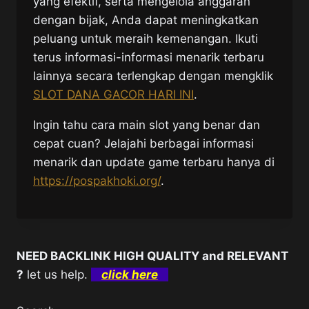
yang efektif, serta mengelola anggaran
dengan bijak, Anda dapat meningkatkan
peluang untuk meraih kemenangan. Ikuti
terus informasi-informasi menarik terbaru
lainnya secara terlengkap dengan mengklik
SLOT DANA GACOR HARI INI
.
Ingin tahu cara main slot yang benar dan
cepat cuan? Jelajahi berbagai informasi
menarik dan update game terbaru hanya di
https://pospakhoki.org/
.
NEED BACKLINK HIGH QUALITY and RELEVANT
?
let us help.
click here