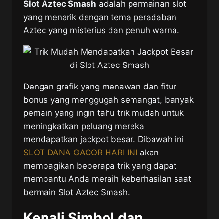
Slot Aztec Smash
adalah permainan slot
yang menarik dengan tema peradaban
Aztec yang misterius dan penuh warna.
Dengan grafik yang menawan dan fitur
bonus yang menggugah semangat, banyak
pemain yang ingin tahu trik mudah untuk
meningkatkan peluang mereka
mendapatkan jackpot besar. Dibawah ini
SLOT DANA GACOR HARI INI
akan
membagikan beberapa trik yang dapat
membantu Anda meraih keberhasilan saat
bermain Slot Aztec Smash.
Kenali Simbol dan