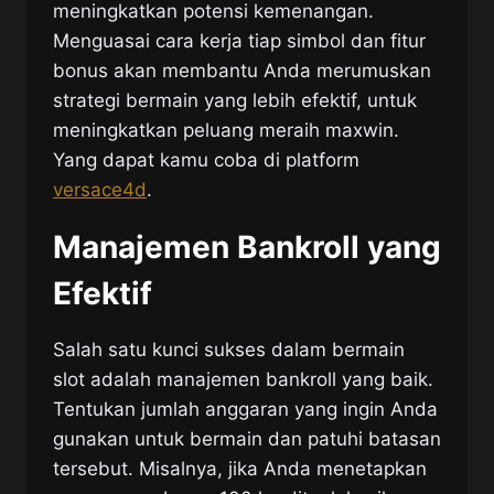
meningkatkan potensi kemenangan.
Menguasai cara kerja tiap simbol dan fitur
bonus akan membantu Anda merumuskan
strategi bermain yang lebih efektif, untuk
meningkatkan peluang meraih maxwin.
Yang dapat kamu coba di platform
versace4d
.
Manajemen Bankroll yang
Efektif
Salah satu kunci sukses dalam bermain
slot adalah manajemen bankroll yang baik.
Tentukan jumlah anggaran yang ingin Anda
gunakan untuk bermain dan patuhi batasan
tersebut. Misalnya, jika Anda menetapkan