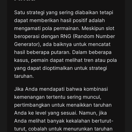
Satu strategi yang sering diabaikan tetapi
dapat memberikan hasil positif adalah
mengamati pola permainan. Meskipun slot
beroperasi dengan RNG (Random Number
Generator), ada baiknya untuk mencatat
hasil beberapa putaran. Dalam beberapa
kasus, pemain dapat melihat tren atau pola
yang dapat dioptimalkan untuk strategi
taruhan.
Jika Anda mendapati bahwa kombinasi
kemenangan tertentu sering muncul,
pertimbangkan untuk menaikkan taruhan
Anda ke level yang sesuai. Namun, jika
Anda melihat banyak kekalahan berturut-
turut, cobalah untuk menurunkan taruhan