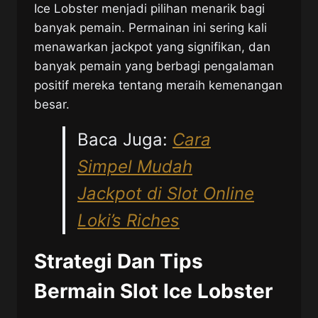
Ice Lobster menjadi pilihan menarik bagi
banyak pemain. Permainan ini sering kali
menawarkan jackpot yang signifikan, dan
banyak pemain yang berbagi pengalaman
positif mereka tentang meraih kemenangan
besar.
Baca Juga:
Cara
Simpel Mudah
Jackpot di Slot Online
Loki’s Riches
Strategi Dan Tips
Bermain Slot Ice Lobster