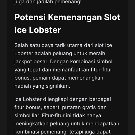
juga dan jadilah pemenang!
Potensi Kemenangan Slot
Ice Lobster
Salah satu daya tarik utama dari slot Ice
Lobster adalah peluang untuk meraih
jackpot besar. Dengan kombinasi simbol
yang tepat dan memanfaatkan fitur-fitur
bonus, pemain dapat memenangkan
hadiah yang signifikan.
Ice Lobster dilengkapi dengan berbagai
fitur bonus, seperti putaran gratis dan
simbol liar. Fitur-fitur ini tidak hanya
meningkatkan peluang untuk mendapatkan
kombinasi pemenang, tetapi juga dapat