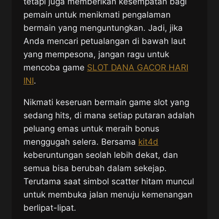
tetapi juga memberikan kesempatan bagi
pemain untuk menikmati pengalaman
bermain yang menguntungkan. Jadi, jika
Anda mencari petualangan di bawah laut
yang mempesona, jangan ragu untuk
mencoba game
SLOT DANA GACOR HARI
INI
.
Nikmati keseruan bermain game slot yang
sedang hits, di mana setiap putaran adalah
peluang emas untuk meraih bonus
menggugah selera. Bersama
kit4d
keberuntungan seolah lebih dekat, dan
semua bisa berubah dalam sekejap.
Terutama saat simbol scatter hitam muncul
untuk membuka jalan menuju kemenangan
berlipat-lipat.