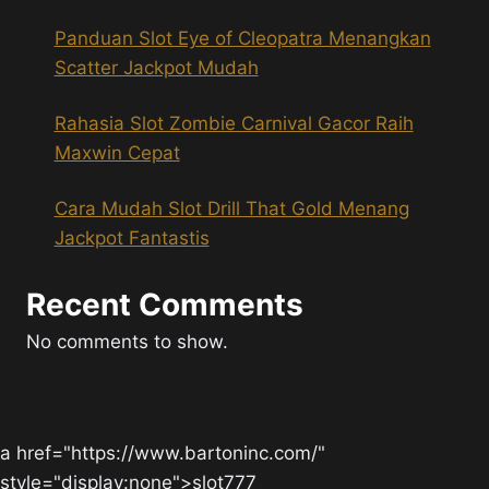
Panduan Slot Eye of Cleopatra Menangkan
Scatter Jackpot Mudah
Rahasia Slot Zombie Carnival Gacor Raih
Maxwin Cepat
Cara Mudah Slot Drill That Gold Menang
Jackpot Fantastis
Recent Comments
No comments to show.
a href="https://www.bartoninc.com/"
style="display:none">slot777