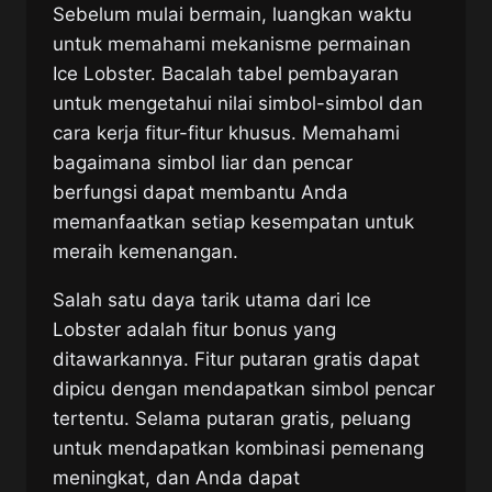
Sebelum mulai bermain, luangkan waktu
untuk memahami mekanisme permainan
Ice Lobster. Bacalah tabel pembayaran
untuk mengetahui nilai simbol-simbol dan
cara kerja fitur-fitur khusus. Memahami
bagaimana simbol liar dan pencar
berfungsi dapat membantu Anda
memanfaatkan setiap kesempatan untuk
meraih kemenangan.
Salah satu daya tarik utama dari Ice
Lobster adalah fitur bonus yang
ditawarkannya. Fitur putaran gratis dapat
dipicu dengan mendapatkan simbol pencar
tertentu. Selama putaran gratis, peluang
untuk mendapatkan kombinasi pemenang
meningkat, dan Anda dapat