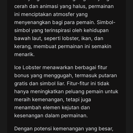
cerah dan animasi yang halus, permainan
ini menciptakan atmosfer yang
menyenangkan bagi para pemain. Simbol-
simbol yang terinspirasi oleh kehidupan
bawah laut, seperti lobster, ikan, dan
kerang, membuat permainan ini semakin
menarik.
Ice Lobster menawarkan berbagai fitur
bonus yang menggugah, termasuk putaran
gratis dan simbol liar. Fitur-fitur ini tidak
hanya meningkatkan peluang pemain untuk
meraih kemenangan, tetapi juga
menambah elemen kejutan dan
kesenangan dalam permainan.
Dengan potensi kemenangan yang besar,