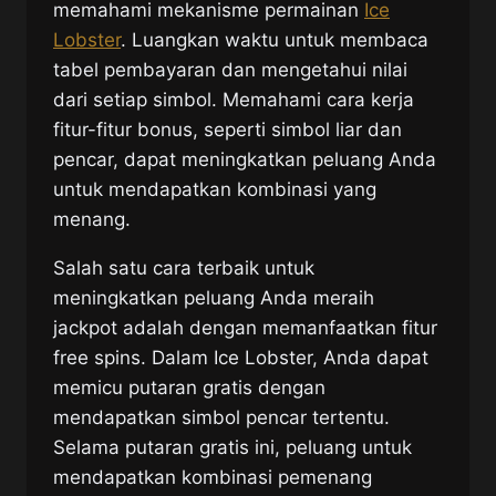
memahami mekanisme permainan
Ice
Lobster
. Luangkan waktu untuk membaca
tabel pembayaran dan mengetahui nilai
dari setiap simbol. Memahami cara kerja
fitur-fitur bonus, seperti simbol liar dan
pencar, dapat meningkatkan peluang Anda
untuk mendapatkan kombinasi yang
menang.
Salah satu cara terbaik untuk
meningkatkan peluang Anda meraih
jackpot adalah dengan memanfaatkan fitur
free spins. Dalam Ice Lobster, Anda dapat
memicu putaran gratis dengan
mendapatkan simbol pencar tertentu.
Selama putaran gratis ini, peluang untuk
mendapatkan kombinasi pemenang