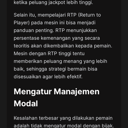
ketika peluang jackpot lebih tinggi.
Selain itu, mempelajari RTP (Return to
Player) pada mesin ini bisa menjadi
panduan penting. RTP menunjukkan
persentase kemenangan yang secara
teoritis akan dikembalikan kepada pemain.
Mesin dengan RTP tinggi tentu
memberikan peluang menang yang lebih
baik, sehingga strategi bermain bisa
disesuaikan agar lebih efektif.
Mengatur Manajemen
Modal
Kesalahan terbesar yang dilakukan pemain
adalah tidak mengatur modal dengan bijak.