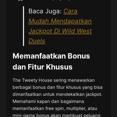
Baca Juga:
Cara
Mudah Mendapatkan
Jackpot Di Wild West
Duels
Memanfaatkan Bonus
dan Fitur Khusus
The Tweety House sering menawarkan
berbagai bonus dan fitur khusus yang bisa
dimanfaatkan untuk mendekatkan jackpot.
Memahami kapan dan bagaimana
memanfaatkan free spin, multiplier, atau
mini-game bonus akan membuat peluang