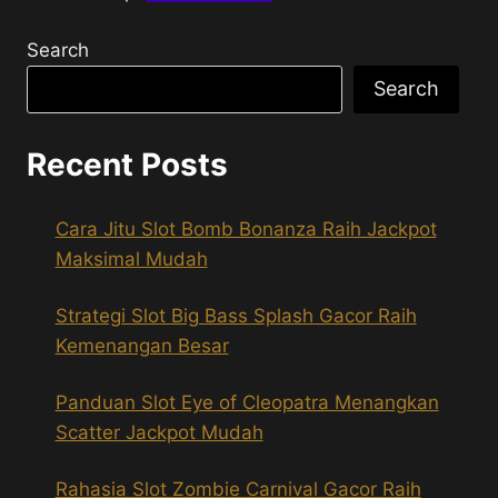
Search
Search
Recent Posts
Cara Jitu Slot Bomb Bonanza Raih Jackpot
Maksimal Mudah
Strategi Slot Big Bass Splash Gacor Raih
Kemenangan Besar
Panduan Slot Eye of Cleopatra Menangkan
Scatter Jackpot Mudah
Rahasia Slot Zombie Carnival Gacor Raih