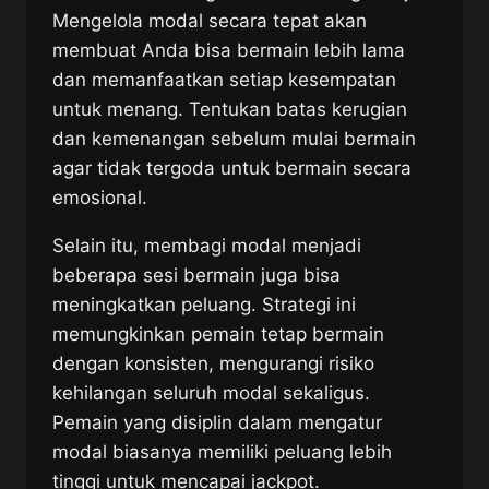
Mengelola modal secara tepat akan
membuat Anda bisa bermain lebih lama
dan memanfaatkan setiap kesempatan
untuk menang. Tentukan batas kerugian
dan kemenangan sebelum mulai bermain
agar tidak tergoda untuk bermain secara
emosional.
Selain itu, membagi modal menjadi
beberapa sesi bermain juga bisa
meningkatkan peluang. Strategi ini
memungkinkan pemain tetap bermain
dengan konsisten, mengurangi risiko
kehilangan seluruh modal sekaligus.
Pemain yang disiplin dalam mengatur
modal biasanya memiliki peluang lebih
tinggi untuk mencapai jackpot.