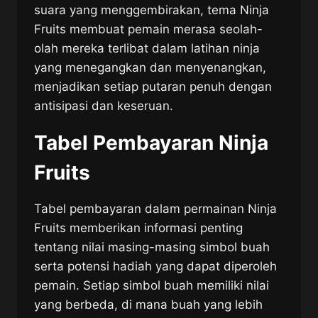
suara yang menggembirakan, tema Ninja
Fruits membuat pemain merasa seolah-
olah mereka terlibat dalam latihan ninja
yang menegangkan dan menyenangkan,
menjadikan setiap putaran penuh dengan
antisipasi dan keseruan.
Tabel Pembayaran Ninja
Fruits
​Tabel pembayaran dalam permainan Ninja
Fruits memberikan informasi penting
tentang nilai masing-masing simbol buah
serta potensi hadiah yang dapat diperoleh
pemain.​ Setiap simbol buah memiliki nilai
yang berbeda, di mana buah yang lebih