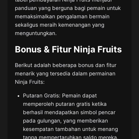
panduan yang berguna bagi pemain untuk
memaksimalkan pengalaman bermain
sekaligus meraih kemenangan yang
menguntungkan.
Bonus & Fitur Ninja Fruits
Berikut adalah beberapa bonus dan fitur
menarik yang tersedia dalam permainan
Ninja Fruits:
Putaran Gratis: Pemain dapat
memperoleh putaran gratis ketika
berhasil mendapatkan simbol pencar
pada gulungan, yang memberikan
kesempatan tambahan untuk menang
tanpa mempertaruhkan saldo mereka.