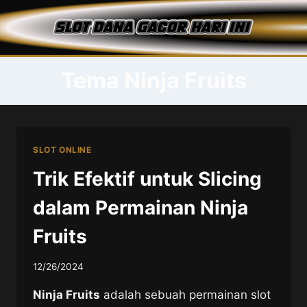
Skip
to
content
Tema ​Ninja Fruits
SLOT ONLINE
Trik Efektif untuk Slicing
dalam Permainan Ninja
Fruits
12/26/2024
​Ninja Fruits
adalah sebuah permainan slot