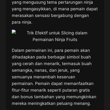
yang mengusung tema pertarungan ninja
yang mengasyikkan, di mana pemain dapat
merasakan sensasi bergabung dengan
para ninja.
Dalam permainan ini, para pemain akan
dihadapkan pada berbagai simbol buah
yang cerah dan menarik, termasuk buah
semangka, nanas, dan jeruk, yang
semuanya menambah keseruan
permainan. Pemain dapat memanfaatkan
fitur-fitur menarik seperti putaran gratis
dan bonus tambahan yang memungkinkan
mereka meningkatkan peluang menang.