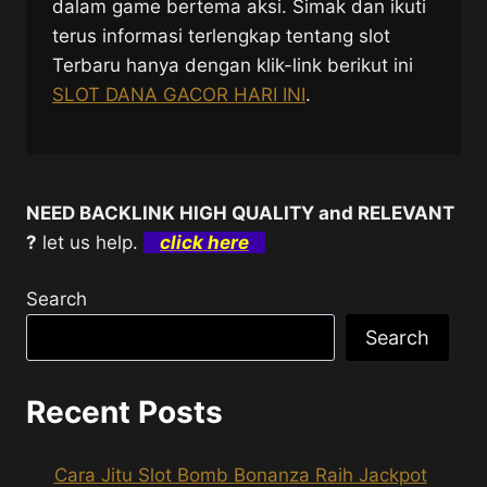
dalam game bertema aksi. Simak dan ikuti
terus informasi terlengkap tentang slot
Terbaru hanya dengan klik-link berikut ini
SLOT DANA GACOR HARI INI
.
NEED BACKLINK HIGH QUALITY and RELEVANT
?
let us help.
click here
Search
Search
Recent Posts
Cara Jitu Slot Bomb Bonanza Raih Jackpot