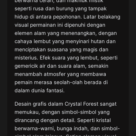
berwarna cerah, dan makhluk mistik
seperti rusa dan burung yang tampak
hidup di antara pepohonan. Latar belakang
visual permainan ini dipenuhi dengan
elemen alam yang menenangkan, dengan
cahaya lembut yang menyinari hutan dan
menciptakan suasana yang magis dan
misterius. Efek suara yang lembut, seperti
gemericik air dan suara alam, semakin
menambah atmosfer yang membawa
pemain merasa seolah-olah berada di
dalam dunia fantasi.
Desain grafis dalam Crystal Forest sangat
memukau, dengan simbol-simbol yang
dirancang dengan detail. Seperti kristal
berwarna-warni, bunga indah, dan simbol-