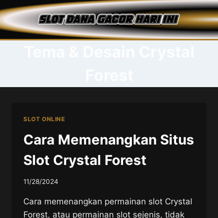
Skip
to
content
Tema & Desain Crystal
Forest
SLOT ONLINE
Cara Memenangkan Situs
Slot Crystal Forest
11/28/2024
Cara memenangkan permainan slot Crystal
Forest, atau permainan slot sejenis, tidak