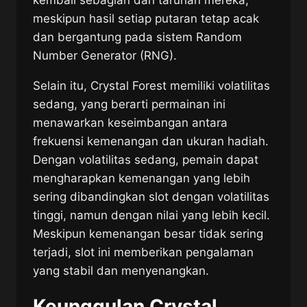
kembali sebagian dari taruhan mereka,
meskipun hasil setiap putaran tetap acak
dan bergantung pada sistem Random
Number Generator (RNG).
Selain itu, Crystal Forest memiliki volatilitas
sedang, yang berarti permainan ini
menawarkan keseimbangan antara
frekuensi kemenangan dan ukuran hadiah.
Dengan volatilitas sedang, pemain dapat
mengharapkan kemenangan yang lebih
sering dibandingkan slot dengan volatilitas
tinggi, namun dengan nilai yang lebih kecil.
Meskipun kemenangan besar tidak sering
terjadi, slot ini memberikan pengalaman
yang stabil dan menyenangkan.
Keunggulan Crystal