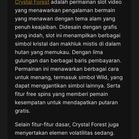
Crystal Forest
adalah permainan slot video
yang menawarkan pengalaman bermain
yang menawan dengan tema alam yang
penuh keajaiban. Didesain dengan grafis
yang indah, slot ini menampilkan berbagai
simbol kristal dan makhluk mistis di dalam
hutan yang memukau. Dengan lima
gulungan dan berbagai baris pembayaran.
Permainan ini menawarkan berbagai cara
untuk menang, termasuk simbol Wild, yang
dapat menggantikan simbol lainnya. Serta
fitur free spins yang memberi pemain
kesempatan untuk mendapatkan putaran
gratis.
Selain fitur-fitur dasar, Crystal Forest juga
menyertakan elemen volatilitas sedang.