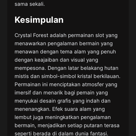
sama sekali.
Kesimpulan
Crystal Forest adalah permainan slot yang
menawarkan pengalaman bermain yang
menawan dengan tema alam yang penuh
dengan keajaiban dan visual yang
mempesona. Dengan latar belakang hutan
mistis dan simbol-simbol kristal berkilauan.
Permainan ini menciptakan atmosfer yang
imersif dan menarik bagi pemain yang
menyukai desain grafis yang indah dan
menenangkan. Efek suara alam yang
lembut juga meningkatkan pengalaman
bermain, menjadikan setiap putaran terasa
seperti berada di dalam dunia fantasi.