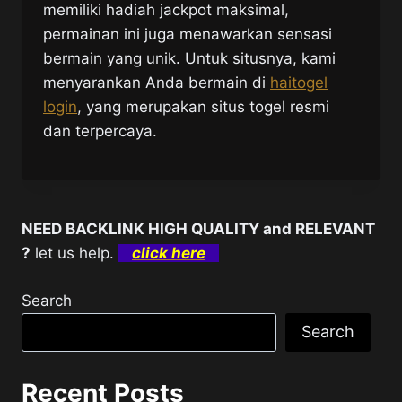
memiliki hadiah jackpot maksimal,
permainan ini juga menawarkan sensasi
bermain yang unik. Untuk situsnya, kami
menyarankan Anda bermain di
haitogel
login
, yang merupakan situs togel resmi
dan terpercaya.
NEED BACKLINK HIGH QUALITY and RELEVANT
?
let us help.
click here
Search
Search
Recent Posts