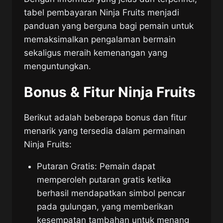
tabel pembayaran Ninja Fruits menjadi
panduan yang berguna bagi pemain untuk
memaksimalkan pengalaman bermain
sekaligus meraih kemenangan yang
menguntungkan.
Bonus & Fitur Ninja Fruits
Berikut adalah beberapa bonus dan fitur
menarik yang tersedia dalam permainan
Ninja Fruits:
Putaran Gratis: Pemain dapat
memperoleh putaran gratis ketika
berhasil mendapatkan simbol pencar
pada gulungan, yang memberikan
kesempatan tambahan untuk menang