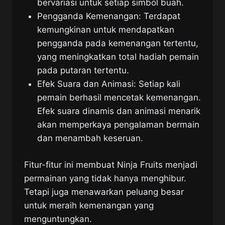
bervariasi untuk setiap simbol buah.
Pengganda Kemenangan: Terdapat
kemungkinan untuk mendapatkan
pengganda pada kemenangan tertentu,
yang meningkatkan total hadiah pemain
pada putaran tertentu.
Efek Suara dan Animasi: Setiap kali
pemain berhasil mencetak kemenangan.
Efek suara dinamis dan animasi menarik
akan memperkaya pengalaman bermain
dan menambah keseruan.
​Fitur-fitur ini membuat Ninja Fruits menjadi
permainan yang tidak hanya menghibur.
Tetapi juga menawarkan peluang besar
untuk meraih kemenangan yang
menguntungkan.