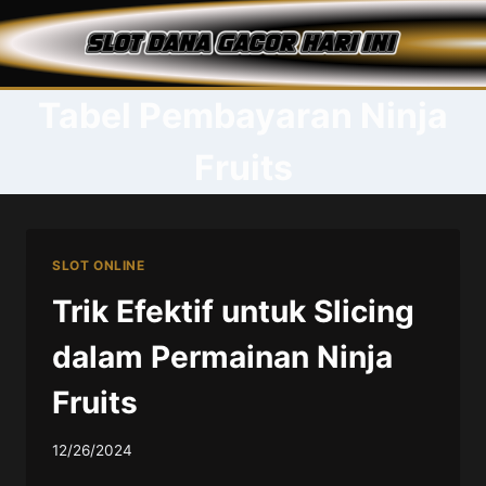
Skip
to
content
Tabel Pembayaran Ninja
Fruits
SLOT ONLINE
Trik Efektif untuk Slicing
dalam Permainan Ninja
Fruits
12/26/2024