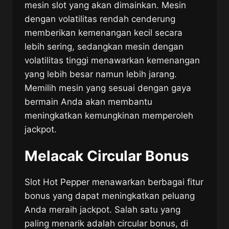
mesin slot yang akan dimainkan. Mesin
dengan volatilitas rendah cenderung
memberikan kemenangan kecil secara
lebih sering, sedangkan mesin dengan
volatilitas tinggi menawarkan kemenangan
yang lebih besar namun lebih jarang.
Memilih mesin yang sesuai dengan gaya
bermain Anda akan membantu
meningkatkan kemungkinan memperoleh
jackpot.
Melacak Circular Bonus
Slot Hot Pepper menawarkan berbagai fitur
bonus yang dapat meningkatkan peluang
Anda meraih jackpot. Salah satu yang
paling menarik adalah circular bonus, di