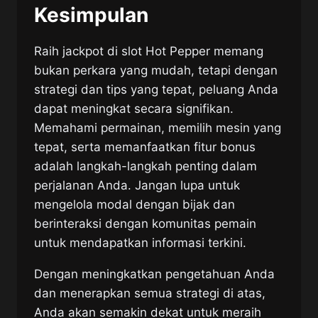
Kesimpulan
​Raih jackpot di slot Hot Pepper memang
bukan perkara yang mudah, tetapi dengan
strategi dan tips yang tepat, peluang Anda
dapat meningkat secara signifikan.​
Memahami permainan, memilih mesin yang
tepat, serta memanfaatkan fitur bonus
adalah langkah-langkah penting dalam
perjalanan Anda. Jangan lupa untuk
mengelola modal dengan bijak dan
berinteraksi dengan komunitas pemain
untuk mendapatkan informasi terkini.
Dengan meningkatkan pengetahuan Anda
dan menerapkan semua strategi di atas,
Anda akan semakin dekat untuk meraih