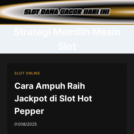
Skip
to
content
Strategi Memilih Mesin
Slot
SLOT ONLINE
Cara Ampuh Raih
Jackpot di Slot Hot
Pepper
01/08/2025