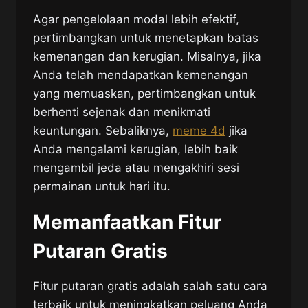
Agar pengelolaan modal lebih efektif,
pertimbangkan untuk menetapkan batas
kemenangan dan kerugian. Misalnya, jika
Anda telah mendapatkan kemenangan
yang memuaskan, pertimbangkan untuk
berhenti sejenak dan menikmati
keuntungan. Sebaliknya,
meme 4d
jika
Anda mengalami kerugian, lebih baik
mengambil jeda atau mengakhiri sesi
permainan untuk hari itu.
Memanfaatkan Fitur
Putaran Gratis
Fitur putaran gratis adalah salah satu cara
terbaik untuk meningkatkan peluang Anda