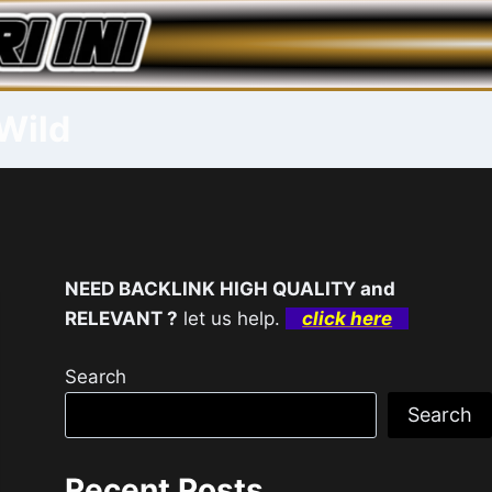
Wild
NEED BACKLINK HIGH QUALITY and
RELEVANT ?
let us help.
click here
Search
Search
Recent Posts