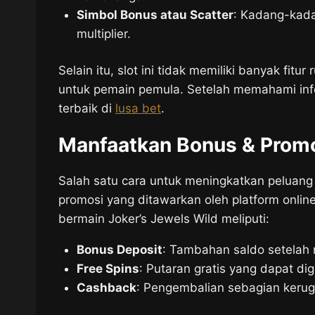
Simbol Bonus atau Scatter
: Kadang-kada
multiplier.
Selain itu, slot ini tidak memiliki banyak fitu
untuk pemain pemula. Setelah memahami in
terbaik di
lusa bet
.
Manfaatkan Bonus & Prom
Salah satu cara untuk meningkatkan pelua
promosi yang ditawarkan oleh platform onli
bermain Joker’s Jewels Wild meliputi:
Bonus Deposit
: Tambahan saldo setelah 
Free Spins
: Putaran gratis yang dapat d
Cashback
: Pengembalian sebagian kerug