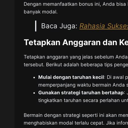
Dengan memanfaatkan bonus ini, Anda bisa b
banyak modal.
Baca Juga:
Rahasia Sukses
Tetapkan Anggaran dan Ke
Tetapkan anggaran yang jelas sebelum Anda 
tersebut. Berikut adalah beberapa tips penge
Mulai dengan taruhan kecil
: Di awal 
memperpanjang waktu bermain Anda s
Gunakan strategi taruhan bertahap
:
tingkatkan taruhan secara perlahan un
Bermain dengan strategi seperti ini akan m
menghabiskan modal terlalu cepat. Jika infor