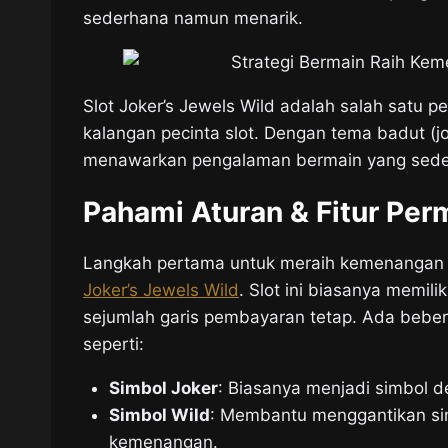
sederhana namun menarik.
Slot Joker’s Jewels Wild adalah salah satu pe
kalangan pecinta slot. Dengan tema badut (jok
menawarkan pengalaman bermain yang sede
Pahami Aturan & Fitur Per
Langkah pertama untuk meraih kemenangan a
Joker’s Jewels Wild
. Slot ini biasanya memi
sejumlah garis pembayaran tetap. Ada beber
seperti:
Simbol Joker
: Biasanya menjadi simbol d
Simbol Wild
: Membantu menggantikan sim
kemenangan.