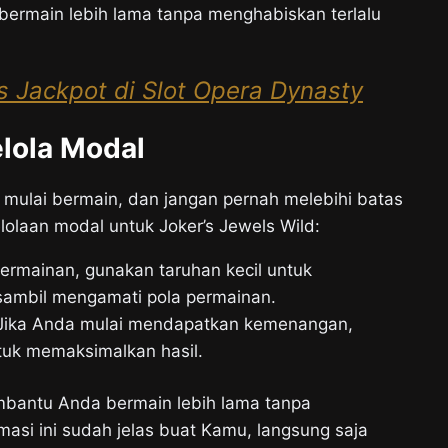
ermain lebih lama tanpa menghabiskan terlalu
 Jackpot di Slot Opera Dynasty
lola Modal
mulai bermain, dan jangan pernah melebihi batas
lolaan modal untuk Joker’s Jewels Wild:
permainan, gunakan taruhan kecil untuk
ambil mengamati pola permainan.
 Jika Anda mulai mendapatkan kemenangan,
tuk memaksimalkan hasil.
embantu Anda bermain lebih lama tanpa
masi ini sudah jelas buat Kamu, langsung saja