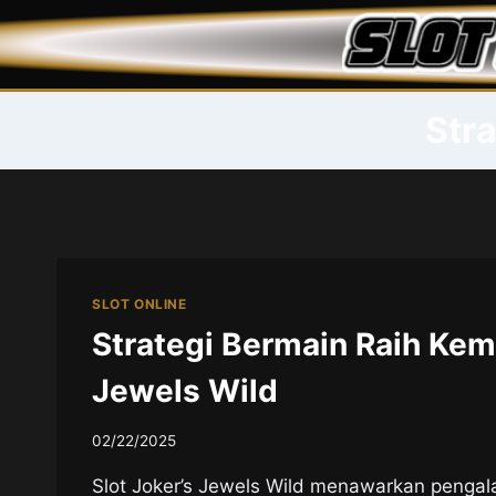
Skip
to
content
Stra
SLOT ONLINE
Strategi Bermain Raih Kem
Jewels Wild
02/22/2025
Slot Joker’s Jewels Wild menawarkan peng