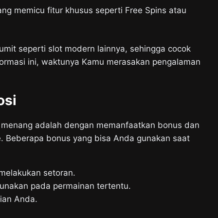
ng memicu fitur khusus seperti Free Spins atau
r rumit seperti slot modern lainnya, sehingga cocok
formasi ini, waktunya Kamu merasakan pengalaman
osi
ng menang adalah dengan memanfaatkan bonus dan
ne. Beberapa bonus yang bisa Anda gunakan saat
melakukan setoran.
igunakan pada permainan tertentu.
ian Anda.