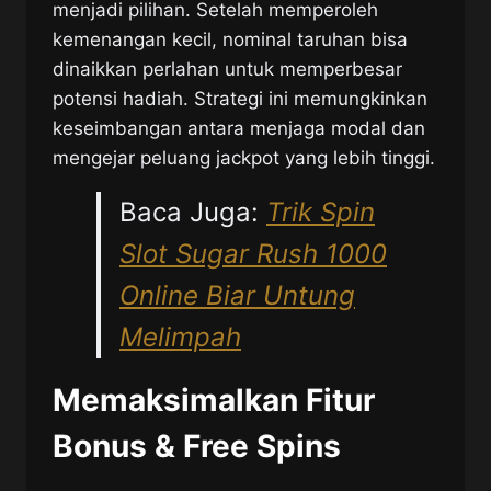
menjadi pilihan. Setelah memperoleh
kemenangan kecil, nominal taruhan bisa
dinaikkan perlahan untuk memperbesar
potensi hadiah. Strategi ini memungkinkan
keseimbangan antara menjaga modal dan
mengejar peluang jackpot yang lebih tinggi.
Baca Juga:
Trik Spin
Slot Sugar Rush 1000
Online Biar Untung
Melimpah
Memaksimalkan Fitur
Bonus & Free Spins