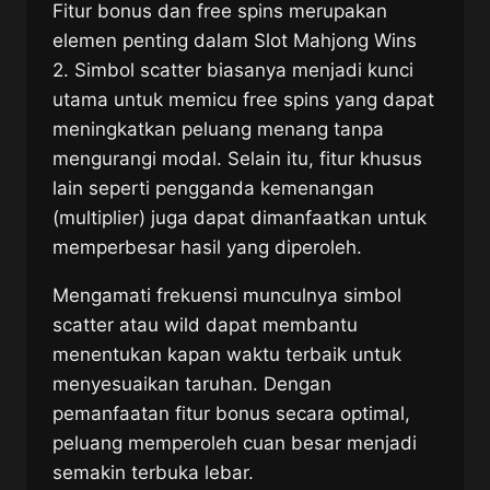
Fitur bonus dan free spins merupakan
elemen penting dalam Slot Mahjong Wins
2. Simbol scatter biasanya menjadi kunci
utama untuk memicu free spins yang dapat
meningkatkan peluang menang tanpa
mengurangi modal. Selain itu, fitur khusus
lain seperti pengganda kemenangan
(multiplier) juga dapat dimanfaatkan untuk
memperbesar hasil yang diperoleh.
Mengamati frekuensi munculnya simbol
scatter atau wild dapat membantu
menentukan kapan waktu terbaik untuk
menyesuaikan taruhan. Dengan
pemanfaatan fitur bonus secara optimal,
peluang memperoleh cuan besar menjadi
semakin terbuka lebar.