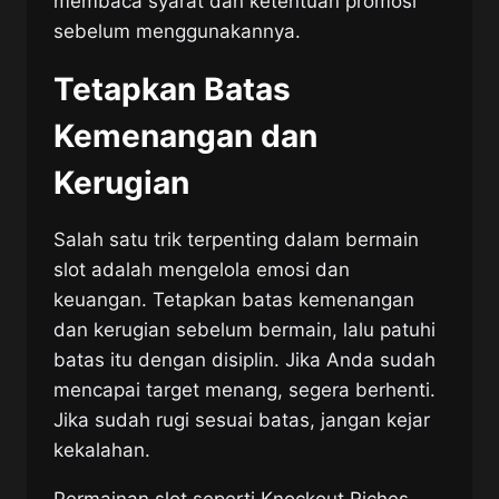
membaca syarat dan ketentuan promosi
sebelum menggunakannya.
Tetapkan Batas
Kemenangan dan
Kerugian
Salah satu trik terpenting dalam bermain
slot adalah mengelola emosi dan
keuangan. Tetapkan batas kemenangan
dan kerugian sebelum bermain, lalu patuhi
batas itu dengan disiplin. Jika Anda sudah
mencapai target menang, segera berhenti.
Jika sudah rugi sesuai batas, jangan kejar
kekalahan.