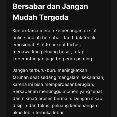
Bersabar dan Jangan
Mudah Tergoda
Kunci utama meraih kemenangan di slot
online adalah bersabar dan tidak terlalu
emosional. Slot Knockout Riches
menawarkan peluang besar, tetapi
keberuntungan juga berperan penting.
Jangan terburu-buru meningkatkan
taruhan saat sedang mengalami kekalahan,
karena ini bisa memperbesar kerugian.
Bersabarlah menunggu momen yang tepat
dan nikmati proses bermain. Dengan sikap
disiplin dan fokus, peluang kemenangan
akan lebih terbuka lebar.