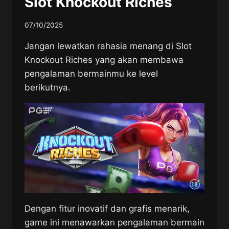
Slot Knockout Riches
07/10/2025
Jangan lewatkan rahasia menang di Slot
Knockout Riches yang akan membawa
pengalaman bermainmu ke level
berikutnya.
Dengan fitur inovatif dan grafis menarik,
game ini menawarkan pengalaman bermain