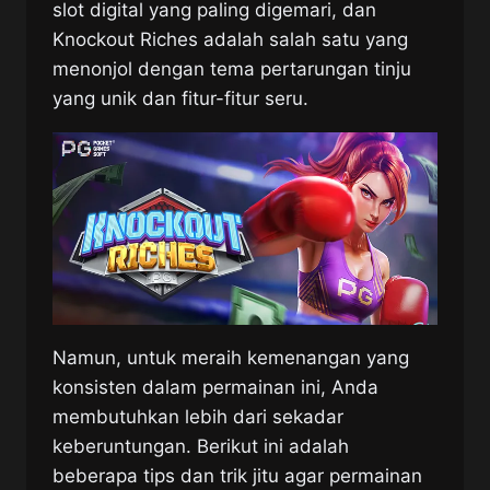
slot digital yang paling digemari, dan
Knockout Riches adalah salah satu yang
menonjol dengan tema pertarungan tinju
yang unik dan fitur-fitur seru.
Namun, untuk meraih kemenangan yang
konsisten dalam permainan ini, Anda
membutuhkan lebih dari sekadar
keberuntungan. Berikut ini adalah
beberapa tips dan trik jitu agar permainan