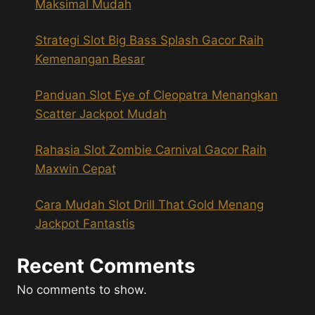
Maksimal Mudah
Strategi Slot Big Bass Splash Gacor Raih
Kemenangan Besar
Panduan Slot Eye of Cleopatra Menangkan
Scatter Jackpot Mudah
Rahasia Slot Zombie Carnival Gacor Raih
Maxwin Cepat
Cara Mudah Slot Drill That Gold Menang
Jackpot Fantastis
Recent Comments
No comments to show.