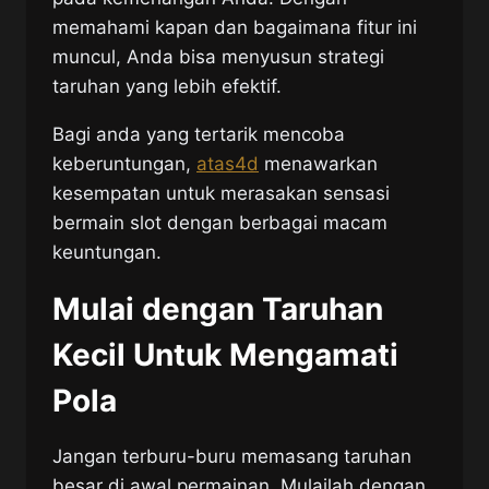
memahami kapan dan bagaimana fitur ini
muncul, Anda bisa menyusun strategi
taruhan yang lebih efektif.
Bagi anda yang tertarik mencoba
keberuntungan,
atas4d
menawarkan
kesempatan untuk merasakan sensasi
bermain slot dengan berbagai macam
keuntungan.
Mulai dengan Taruhan
Kecil Untuk Mengamati
Pola
Jangan terburu-buru memasang taruhan
besar di awal permainan. Mulailah dengan