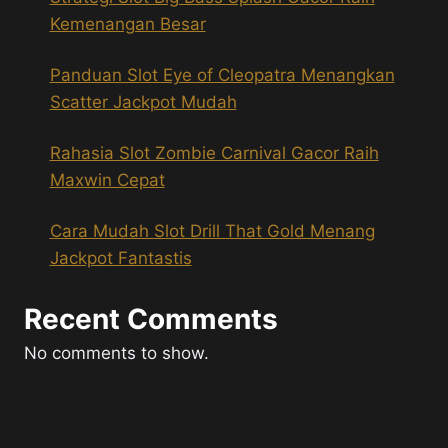
Kemenangan Besar
Panduan Slot Eye of Cleopatra Menangkan
Scatter Jackpot Mudah
Rahasia Slot Zombie Carnival Gacor Raih
Maxwin Cepat
Cara Mudah Slot Drill That Gold Menang
Jackpot Fantastis
Recent Comments
No comments to show.