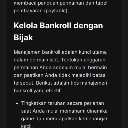
membaca panduan permainan dan tabel
pembayaran (paytable).
Kelola Bankroll dengan
Bijak
Manajemen bankroll adalah kunci utama
dalam bermain slot. Tentukan anggaran
permainan Anda sebelum mulai bermain
dan pastikan Anda tidak melebihi batas
tersebut. Berikut adalah tips manajemen
bankroll yang efektif:
Tingkatkan taruhan secara perlahan
saat Anda mulai memahami dinamika
game dan mendapatkan kemenangan
kecil.