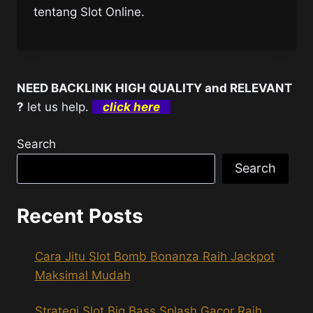
tentang Slot Online.
NEED BACKLINK HIGH QUALITY and RELEVANT
?
let us help.
click here
Search
Search
Recent Posts
Cara Jitu Slot Bomb Bonanza Raih Jackpot
Maksimal Mudah
Strategi Slot Big Bass Splash Gacor Raih