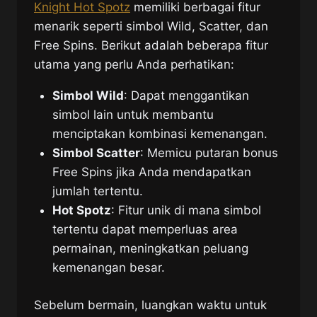
Knight Hot Spotz
memiliki berbagai fitur
menarik seperti simbol Wild, Scatter, dan
Free Spins. Berikut adalah beberapa fitur
utama yang perlu Anda perhatikan:
Simbol Wild
: Dapat menggantikan
simbol lain untuk membantu
menciptakan kombinasi kemenangan.
Simbol Scatter
: Memicu putaran bonus
Free Spins jika Anda mendapatkan
jumlah tertentu.
Hot Spotz
: Fitur unik di mana simbol
tertentu dapat memperluas area
permainan, meningkatkan peluang
kemenangan besar.
Sebelum bermain, luangkan waktu untuk