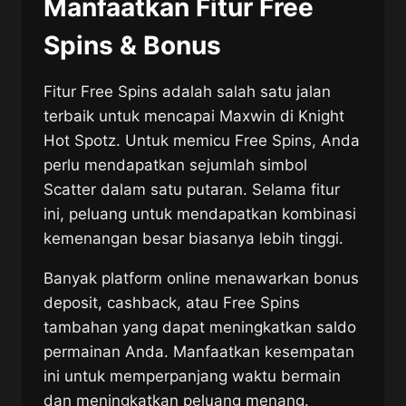
Manfaatkan Fitur Free
Spins
& Bonus
Fitur Free Spins adalah salah satu jalan
terbaik untuk mencapai Maxwin di Knight
Hot Spotz. Untuk memicu Free Spins, Anda
perlu mendapatkan sejumlah simbol
Scatter dalam satu putaran. Selama fitur
ini, peluang untuk mendapatkan kombinasi
kemenangan besar biasanya lebih tinggi.
Banyak platform online menawarkan bonus
deposit, cashback, atau Free Spins
tambahan yang dapat meningkatkan saldo
permainan Anda. Manfaatkan kesempatan
ini untuk memperpanjang waktu bermain
dan meningkatkan peluang menang.