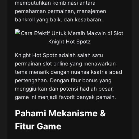
membutuhkan kombinasi antara
pemahaman permainan, manajemen
bankroll yang baik, dan kesabaran.
Knight Hot Spotz adalah salah satu
permainan slot online yang menawarkan
tema menarik dengan nuansa ksatria abad
pertengahan. Dengan fitur bonus yang
menggiurkan dan potensi hadiah besar,
game ini menjadi favorit banyak pemain.
Pahami Mekanisme &
Fitur Game