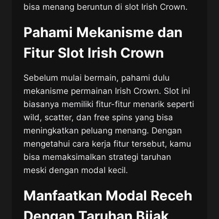
bisa menang beruntun di slot Irish Crown.
Pahami Mekanisme dan
Fitur Slot Irish Crown
Sebelum mulai bermain, pahami dulu
mekanisme permainan Irish Crown. Slot ini
biasanya memiliki fitur-fitur menarik seperti
wild, scatter, dan free spins yang bisa
meningkatkan peluang menang. Dengan
mengetahui cara kerja fitur tersebut, kamu
bisa memaksimalkan strategi taruhan
meski dengan modal kecil.
Manfaatkan Modal Receh
Dengan Taruhan Bijak