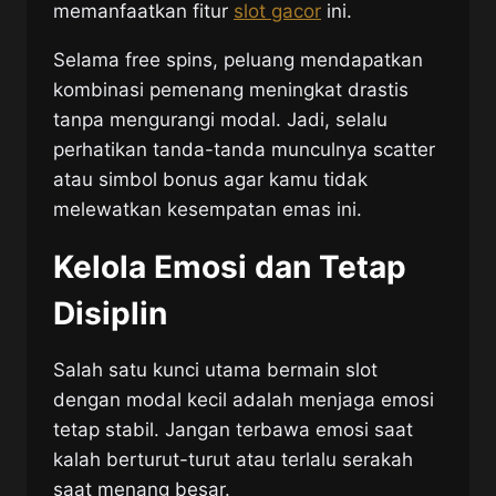
memanfaatkan fitur
slot gacor
ini.
Selama free spins, peluang mendapatkan
kombinasi pemenang meningkat drastis
tanpa mengurangi modal. Jadi, selalu
perhatikan tanda-tanda munculnya scatter
atau simbol bonus agar kamu tidak
melewatkan kesempatan emas ini.
Kelola Emosi dan Tetap
Disiplin
Salah satu kunci utama bermain slot
dengan modal kecil adalah menjaga emosi
tetap stabil. Jangan terbawa emosi saat
kalah berturut-turut atau terlalu serakah
saat menang besar.