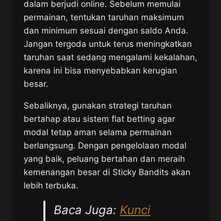
dalam berjudi online. Sebelum memulai
permainan, tentukan taruhan maksimum
dan minimum sesuai dengan saldo Anda.
Jangan tergoda untuk terus meningkatkan
taruhan saat sedang mengalami kekalahan,
karena ini bisa menyebabkan kerugian
besar.
Sebaliknya, gunakan strategi taruhan
bertahap atau sistem flat betting agar
modal tetap aman selama permainan
berlangsung. Dengan pengelolaan modal
yang baik, peluang bertahan dan meraih
kemenangan besar di Sticky Bandits akan
lebih terbuka.
Baca Juga:
Kunci