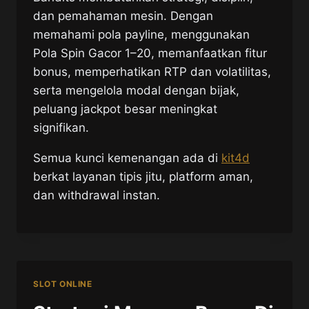
dan pemahaman mesin. Dengan
memahami pola payline, menggunakan
Pola Spin Gacor 1–20, memanfaatkan fitur
bonus, memperhatikan RTP dan volatilitas,
serta mengelola modal dengan bijak,
peluang jackpot besar meningkat
signifikan.
Semua kunci kemenangan ada di
kit4d
berkat layanan tipis jitu, platform aman,
dan withdrawal instan.
SLOT ONLINE