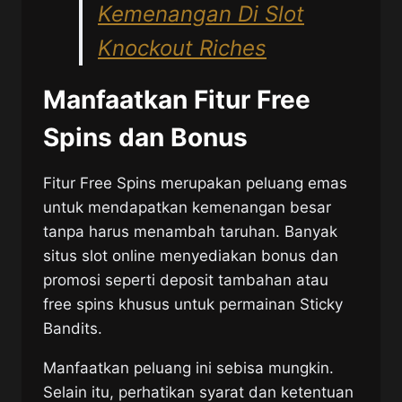
Kemenangan Di Slot
Knockout Riches
Manfaatkan Fitur Free
Spins dan Bonus
Fitur Free Spins merupakan peluang emas
untuk mendapatkan kemenangan besar
tanpa harus menambah taruhan. Banyak
situs slot online menyediakan bonus dan
promosi seperti deposit tambahan atau
free spins khusus untuk permainan Sticky
Bandits.
Manfaatkan peluang ini sebisa mungkin.
Selain itu, perhatikan syarat dan ketentuan