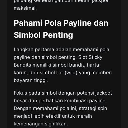
peluang kemenangan dan meraih jackpot
maksimal.
Pahami Pola Payline dan
Simbol Penting
Langkah pertama adalah memahami pola
payline dan simbol penting. Slot Sticky
Bandits memiliki simbol bandit, harta
karun, dan simbol liar (wild) yang memberi
bayaran tinggi.
Fokus pada simbol dengan potensi jackpot
besar dan perhatikan kombinasi payline.
Dengan memahami pola ini, strategi spin
menjadi lebih efektif untuk meraih
kemenangan signifikan.