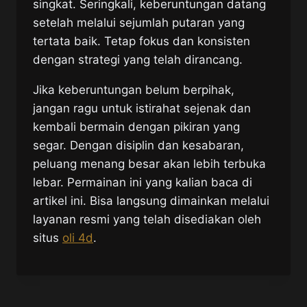
singkat. Seringkali, keberuntungan datang
setelah melalui sejumlah putaran yang
tertata baik. Tetap fokus dan konsisten
dengan strategi yang telah dirancang.
Jika keberuntungan belum berpihak,
jangan ragu untuk istirahat sejenak dan
kembali bermain dengan pikiran yang
segar. Dengan disiplin dan kesabaran,
peluang menang besar akan lebih terbuka
lebar. Permainan ini yang kalian baca di
artikel ini. Bisa langsung dimainkan melalui
layanan resmi yang telah disediakan oleh
situs
oli 4d
.