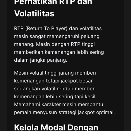
Perhatikan RTP dan
Volatilitas
RTP (Return To Player) dan volatilitas
mesin sangat memengaruhi peluang
menang. Mesin dengan RTP tinggi
memberikan kemenangan lebih sering
dalam jangka panjang.
Mesin volatil tinggi jarang memberi
kemenangan tetapi jackpot besar,
sedangkan volatil rendah memberi
kemenangan lebih sering tapi kecil.
Memahami karakter mesin membantu
pemain menyusun strategi jackpot optimal.
Kelola Modal Dengan