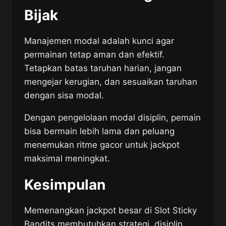
Bijak
Manajemen modal adalah kunci agar
permainan tetap aman dan efektif.
Tetapkan batas taruhan harian, jangan
mengejar kerugian, dan sesuaikan taruhan
dengan sisa modal.
Dengan pengelolaan modal disiplin, pemain
bisa bermain lebih lama dan peluang
menemukan ritme gacor untuk jackpot
maksimal meningkat.
Kesimpulan
Memenangkan jackpot besar di Slot Sticky
Bandits membutuhkan strategi, disiplin,