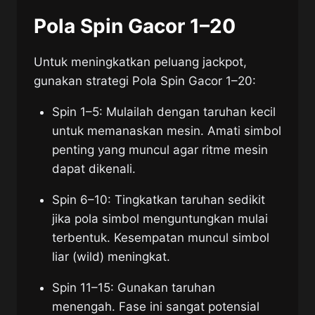
Pola Spin Gacor 1–20
Untuk meningkatkan peluang jackpot,
gunakan strategi Pola Spin Gacor 1–20:
Spin 1–5: Mulailah dengan taruhan kecil
untuk memanaskan mesin. Amati simbol
penting yang muncul agar ritme mesin
dapat dikenali.
Spin 6–10: Tingkatkan taruhan sedikit
jika pola simbol menguntungkan mulai
terbentuk. Kesempatan muncul simbol
liar (wild) meningkat.
Spin 11–15: Gunakan taruhan
menengah. Fase ini sangat potensial