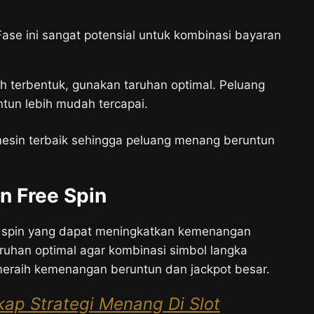
ase ini sangat potensial untuk kombinasi bayaran
h terbentuk, gunakan taruhan optimal. Peluang
tun lebih mudah tercapai.
 mesin terbaik sehingga peluang menang beruntun
n Free Spin
ee spin yang dapat meningkatkan kemenangan
taruhan optimal agar kombinasi simbol langka
 meraih kemenangan beruntun dan jackpot besar.
ap Strategi Menang Di Slot