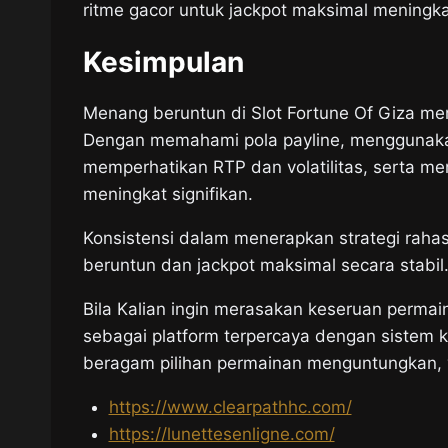
ritme gacor untuk jackpot maksimal meningka
Kesimpulan
Menang beruntun di Slot Fortune Of Giza mem
Dengan memahami pola payline, menggunaka
memperhatikan RTP dan volatilitas, serta me
meningkat signifikan.
Konsistensi dalam menerapkan strategi rah
beruntun dan jackpot maksimal secara stabil
Bila Kalian ingin merasakan keseruan permai
sebagai platform terpercaya dengan sistem k
beragam pilihan permainan menguntungkan, y
https://www.clearpathhc.com/
https://lunettesenligne.com/