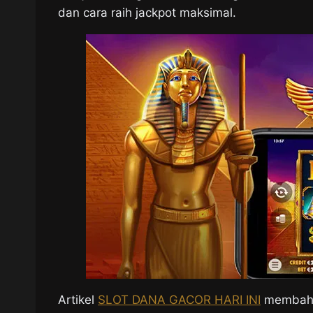
dan cara raih jackpot maksimal.
Artikel
SLOT DANA GACOR HARI INI
membahas