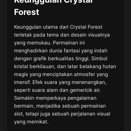
Forest
Keunggulan utama dari Crystal Forest
terletak pada tema dan desain visualnya
yang memukau. Permainan ini
menghadirkan dunia fantasi yang indah
dengan grafik berkualitas tinggi. Simbol
kristal berkilauan, dan latar belakang hutan
magis yang menciptakan atmosfer yang
imersif. Efek suara yang menenangkan,
seperti suara alam dan gemericik air.
Semakin memperkaya pengalaman
bermain, menjadika sebuah permainan
slot, tetapi juga sebuah perjalanan visual
yang memikat.