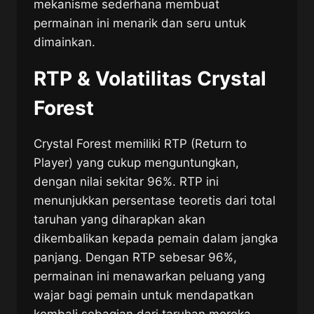
mekanisme sederhana membuat
permainan ini menarik dan seru untuk
dimainkan.
RTP & Volatilitas Crystal
Forest
Crystal Forest memiliki RTP (Return to
Player) yang cukup menguntungkan,
dengan nilai sekitar 96%. RTP ini
menunjukkan persentase teoretis dari total
taruhan yang diharapkan akan
dikembalikan kepada pemain dalam jangka
panjang. Dengan RTP sebesar 96%,
permainan ini menawarkan peluang yang
wajar bagi pemain untuk mendapatkan