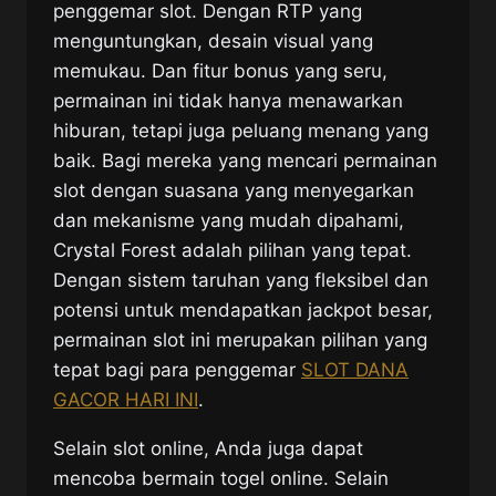
penggemar slot. Dengan RTP yang
menguntungkan, desain visual yang
memukau. Dan fitur bonus yang seru,
permainan ini tidak hanya menawarkan
hiburan, tetapi juga peluang menang yang
baik. Bagi mereka yang mencari permainan
slot dengan suasana yang menyegarkan
dan mekanisme yang mudah dipahami,
Crystal Forest adalah pilihan yang tepat.
Dengan sistem taruhan yang fleksibel dan
potensi untuk mendapatkan jackpot besar,
permainan slot ini merupakan pilihan yang
tepat bagi para penggemar
SLOT DANA
GACOR HARI INI
.
Selain slot online, Anda juga dapat
mencoba bermain togel online. Selain