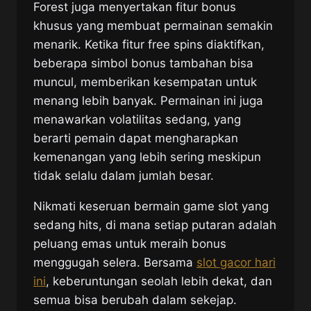
Forest juga menyertakan fitur bonus
khusus yang membuat permainan semakin
menarik. Ketika fitur free spins diaktifkan,
beberapa simbol bonus tambahan bisa
muncul, memberikan kesempatan untuk
menang lebih banyak. Permainan ini juga
menawarkan volatilitas sedang, yang
berarti pemain dapat mengharapkan
kemenangan yang lebih sering meskipun
tidak selalu dalam jumlah besar.
Nikmati keseruan bermain game slot yang
sedang hits, di mana setiap putaran adalah
peluang emas untuk meraih bonus
menggugah selera. Bersama
slot gacor hari
ini
, keberuntungan seolah lebih dekat, dan
semua bisa berubah dalam sekejap.