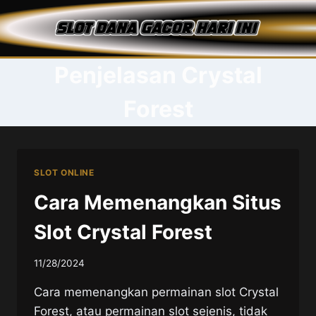
Skip
to
content
Penjelasan Crystal
Forest
SLOT ONLINE
Cara Memenangkan Situs
Slot Crystal Forest
11/28/2024
Cara memenangkan permainan slot Crystal
Forest, atau permainan slot sejenis, tidak