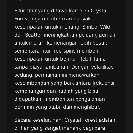
Fitur-fitur yang ditawarkan oleh Crystal
Forest juga memberikan banyak
kesempatan untuk menang. Simbol Wild
dan Scatter meningkatkan peluang pemain
untuk meraih kemenangan lebih besar,
sementara fitur free spins memberi
kesempatan untuk bermain lebih lama
tanpa biaya tambahan. Dengan volatilitas
sedang, permainan ini menawarkan
keseimbangan yang baik antara frekuensi
kemenangan dan hadiah yang bisa
didapatkan, memberikan pengalaman
bermain yang stabil dan menghibur.
Secara keseluruhan, Crystal Forest adalah
pilihan yang sangat menarik bagi para