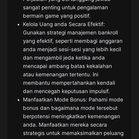
sangat penting untuk pengalaman
bermain game yang positif.
Kelola Uang anda Secara Efektif:
Gunakan strategi manajemen bankroll
yang efektif, seperti membagi anggaran
anda menjadi sesi-sesi yang lebih kecil
dan mengambil jeda ketika anda
mencapai ambang batas kekalahan
atau kemenangan tertentu. Ini
membantu mempertahankan kendali
dan mencegah keputusan impulsif.
Manfaatkan Mode Bonus: Pahami mode
bonus dan bagaimana mode tersebut
berpotensi meningkatkan kemenangan
anda. Manfaatkan mereka secara
strategis untuk memaksimalkan peluang