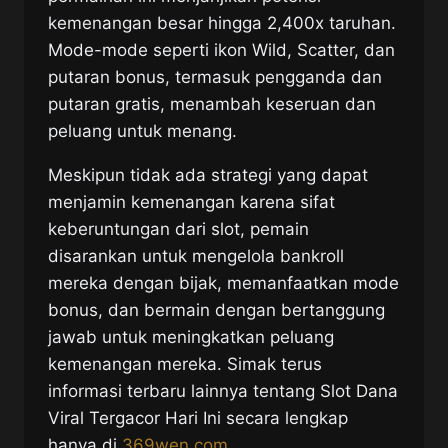
kemenangan besar hingga 2,400x taruhan.
Mode-mode seperti ikon Wild, Scatter, dan
putaran bonus, termasuk pengganda dan
putaran gratis, menambah keseruan dan
peluang untuk menang.
Meskipun tidak ada strategi yang dapat
menjamin kemenangan karena sifat
keberuntungan dari slot, pemain
disarankan untuk mengelola bankroll
mereka dengan bijak, memanfaatkan mode
bonus, dan bermain dengan bertanggung
jawab untuk meningkatkan peluang
kemenangan mereka. Simak terus
informasi terbaru lainnya tentang Slot Dana
Viral Tergacor Hari Ini secara lengkap
hanya di
369wen.com