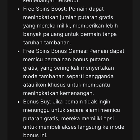
kemenangan tersebut.
Free Spins Boost: Pemain dapat
meningkatkan jumlah putaran gratis
yang mereka miliki, memberikan lebih
banyak peluang untuk bermain tanpa
taruhan tambahan.
Free Spins Bonus Games: Pemain dapat
memicu permainan bonus putaran
gratis, yang sering kali menyertakan
mode tambahan seperti pengganda
atau ikon khusus untuk membantu
meningkatkan kemenangan.
Bonus Buy: Jika pemain tidak ingin
menunggu untuk secara alami memicu
putaran gratis, mereka memiliki opsi
untuk membeli akses langsung ke mode
bonus ini.