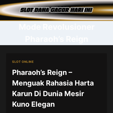
Skip
to
content
Mode Revolusioner
Pharaoh’s Reign
SLOT ONLINE
Pharaoh’s Reign –
Menguak Rahasia Harta
Karun Di Dunia Mesir
Kuno Elegan