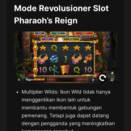
Mode Revolusioner Slot
Pharaoh’s Reign
Multiplier Wilds: Ikon Wild tidak hanya
menggantikan ikon lain untuk
membantu membentuk gabungan
pemenang. Tetapi juga dapat datang
dengan pengganda yang meningkatkan