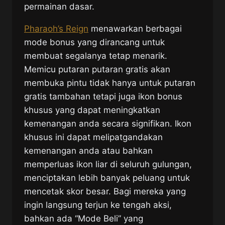
permainan dasar.
Pharaoh’s Reign
menawarkan berbagai
mode bonus yang dirancang untuk
membuat segalanya tetap menarik.
Memicu putaran putaran gratis akan
membuka pintu tidak hanya untuk putaran
gratis tambahan tetapi juga ikon bonus
khusus yang dapat meningkatkan
kemenangan anda secara signifikan. Ikon
khusus ini dapat melipatgandakan
kemenangan anda atau bahkan
memperluas ikon liar di seluruh gulungan,
menciptakan lebih banyak peluang untuk
mencetak skor besar. Bagi mereka yang
ingin langsung terjun ke tengah aksi,
bahkan ada “Mode Beli” yang