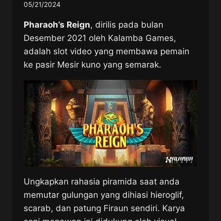
05/21/2024
Pharaoh’s Reign
, dirilis pada bulan
Desember 2021 oleh Kalamba Games,
adalah slot video yang membawa pemain
ke pasir Mesir kuno yang semarak.
Ungkapkan rahasia piramida saat anda
memutar gulungan yang dihiasi hieroglif,
scarab, dan patung Firaun sendiri. Karya