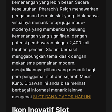
kemenangan yang lebih besar. Secara
keseluruhan, Pharaoh’s Reign menawarkan
pengalaman bermain slot yang tidak hanya
visualnya menarik tetapi juga mode-
modenya yang memberikan peluang
kemenangan yang signifikan, dengan
potensi pembayaran hingga 2,400 kali
taruhan pemain. Slot ini berhasil
menggabungkan tema klasik dengan
mekanisme permainan modern,
menjadikannya pilihan yang menarik bagi
para penggemar slot dan sejarah Mesir
Kuno. Dibawah ini anda bisa melihat
berbagai informasi menarik lainnya
mengenai
SLOT DANA GACOR HARI INI
Ikon Inovatif Slot