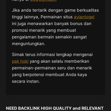
Jika anda tertarik dengan game berkualitas
tinggi lainnya, Permainan situs
aviantogel
ini juga menawarkan banyak bonus dan
promosi menarik yang membuat
pengalaman bermain semakin sangat
menguntungkan.
Simak terus informasi lengkap mengenai
pak hoki
yang akan selalu memberikan
permainan-permainan seru dan menarik
yang berpotensi membuat Anda kaya
secara instan.
NEED BACKLINK HIGH QUALITY and RELEVANT