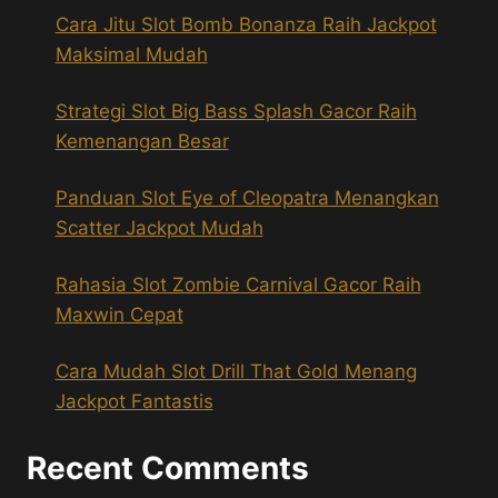
Cara Jitu Slot Bomb Bonanza Raih Jackpot
Maksimal Mudah
Strategi Slot Big Bass Splash Gacor Raih
Kemenangan Besar
Panduan Slot Eye of Cleopatra Menangkan
Scatter Jackpot Mudah
Rahasia Slot Zombie Carnival Gacor Raih
Maxwin Cepat
Cara Mudah Slot Drill That Gold Menang
Jackpot Fantastis
Recent Comments