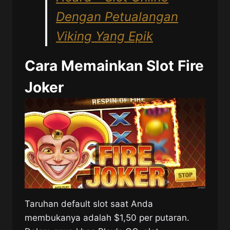
Dengan Petualangan
Viking Yang Epik
Cara Memainkan Slot Fire
Joker
Taruhan default slot saat Anda
membukanya adalah $1,50 per putaran.