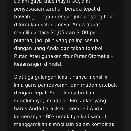
Dalam gaya khas Play’n GO, alat
penyesuaian taruhan berada tepat di
bawah gulungan dengan jumlah yang telah
ditentukan sebelumnya. Anda dapat
memilih antara $0,05 dan $100 per
putaran, jadi pilih yang paling sesuai
dengan uang Anda dan tekan tombol
Putar. Atau gunakan fitur Putar Otomatis –
kesenangan dimulai.
Slot tiga gulungan klasik hanya memiliki
lima garis pembayaran, dan mudah ditebak
dengan cepat. Seperti disebutkan
sebelumnya, ini adalah Fire Joker yang
harus Anda harapkan, memberi Anda
kemenangan 80x untuk tiga kali sambil
menggantikan simbol lain dalam kombinasi