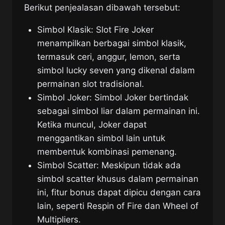
Berikut penjealasan dibawah tersebut:
Simbol Klasik: Slot Fire Joker
menampilkan berbagai simbol klasik,
termasuk ceri, anggur, lemon, serta
simbol lucky seven yang dikenal dalam
permainan slot tradisional.
Simbol Joker: Simbol Joker bertindak
sebagai simbol liar dalam permainan ini.
Ketika muncul, Joker dapat
menggantikan simbol lain untuk
membentuk kombinasi pemenang.
Simbol Scatter: Meskipun tidak ada
simbol scatter khusus dalam permainan
ini, fitur bonus dapat dipicu dengan cara
lain, seperti Respin of Fire dan Wheel of
Multipliers.