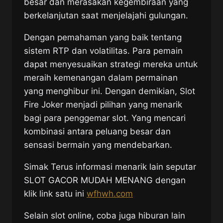
besar dan merasakan kegembiraan yang
berkelanjutan saat menjelajahi gulungan.
Dengan pemahaman yang baik tentang
sistem RTP dan volatilitas. Para pemain
dapat menyesuaikan strategi mereka untuk
meraih kemenangan dalam permainan
yang menghibur ini. Dengan demikian, Slot
Fire Joker menjadi pilihan yang menarik
bagi para penggemar slot. Yang mencari
kombinasi antara peluang besar dan
sensasi bermain yang mendebarkan.
Simak Terus informasi menarik lain seputar
SLOT GACOR MUDAH MENANG dengan
klik link satu ini
wfhwh.com
Selain slot online, coba juga hiburan lain