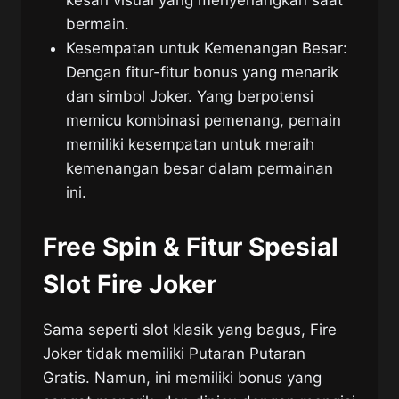
kesan visual yang menyenangkan saat
bermain.
Kesempatan untuk Kemenangan Besar:
Dengan fitur-fitur bonus yang menarik
dan simbol Joker. Yang berpotensi
memicu kombinasi pemenang, pemain
memiliki kesempatan untuk meraih
kemenangan besar dalam permainan
ini.
Free Spin & Fitur Spesial
Slot Fire Joker
Sama seperti slot klasik yang bagus, Fire
Joker tidak memiliki Putaran Putaran
Gratis. Namun, ini memiliki bonus yang