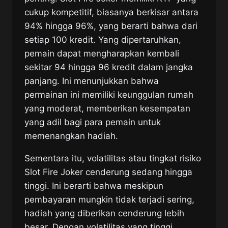
cukup kompetitif, biasanya berkisar antara
94% hingga 96%, yang berarti bahwa dari
setiap 100 kredit. Yang dipertaruhkan,
pemain dapat mengharapkan kembali
sekitar 94 hingga 96 kredit dalam jangka
panjang. Ini menunjukkan bahwa
permainan ini memiliki keunggulan rumah
yang moderat, memberikan kesempatan
yang adil bagi para pemain untuk
memenangkan hadiah.
Sementara itu, volatilitas atau tingkat risiko
Slot Fire Joker cenderung sedang hingga
tinggi. Ini berarti bahwa meskipun
pembayaran mungkin tidak terjadi sering,
hadiah yang diberikan cenderung lebih
besar. Dengan volatilitas yang tinggi,