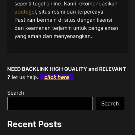
seperti togel online. Kami rekomendasikan
abutogel
, situs resmi dan terpercaya.
Pastikan bermain di situs dengan lisensi
dan keamanan terjamin untuk pengalaman
yang aman dan menyenangkan.
NEED BACKLINK HIGH QUALITY and RELEVANT
?
let us help.
click here
Search
Search
Recent Posts