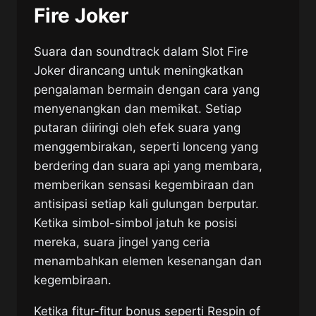
Fire Joker
Suara dan soundtrack dalam Slot Fire
Joker dirancang untuk meningkatkan
pengalaman bermain dengan cara yang
menyenangkan dan memikat. Setiap
putaran diiringi oleh efek suara yang
menggembirakan, seperti lonceng yang
berdering dan suara api yang membara,
memberikan sensasi kegembiraan dan
antisipasi setiap kali gulungan berputar.
Ketika simbol-simbol jatuh ke posisi
mereka, suara jingel yang ceria
menambahkan elemen kesenangan dan
kegembiraan.
Ketika fitur-fitur bonus seperti Respin of