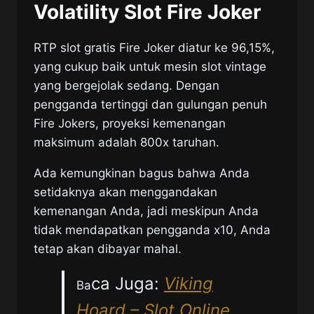
Volatility Slot Fire Joker
RTP slot gratis Fire Joker diatur ke 96,15%,
yang cukup baik untuk mesin slot vintage
yang bergejolak sedang. Dengan
pengganda tertinggi dan gulungan penuh
Fire Jokers, proyeksi kemenangan
maksimum adalah 800x taruhan.
Ada kemungkinan bagus bahwa Anda
setidaknya akan menggandakan
kemenangan Anda, jadi meskipun Anda
tidak mendapatkan pengganda x10, Anda
tetap akan dibayar mahal.
ca Juga:
Viking
Ba
Hoard – Slot Online