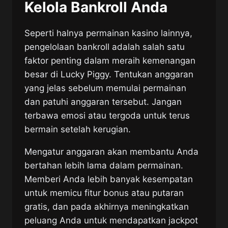
Kelola Bankroll Anda
Seperti halnya permainan kasino lainnya,
pengelolaan bankroll adalah salah satu
faktor penting dalam meraih kemenangan
besar di Lucky Piggy. Tentukan anggaran
yang jelas sebelum memulai permainan
dan patuhi anggaran tersebut. Jangan
terbawa emosi atau tergoda untuk terus
bermain setelah kerugian.
Mengatur anggaran akan membantu Anda
bertahan lebih lama dalam permainan.
Memberi Anda lebih banyak kesempatan
untuk memicu fitur bonus atau putaran
gratis, dan pada akhirnya meningkatkan
peluang Anda untuk mendapatkan jackpot