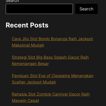
Search
Search
Recent Posts
Cara Jitu Slot Bomb Bonanza Raih Jackpot
Maksimal Mudah
Strategi Slot Big Bass Splash Gacor Raih
Kemenangan Besar
Panduan Slot Eye of Cleopatra Menangkan
Scatter Jackpot Mudah
Rahasia Slot Zombie Carnival Gacor Raih
Maxwin Cepat