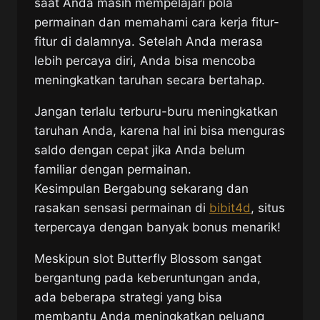
saat Anda masih mempelajari pola
permainan dan memahami cara kerja fitur-
fitur di dalamnya. Setelah Anda merasa
lebih percaya diri, Anda bisa mencoba
meningkatkan taruhan secara bertahap.
Jangan terlalu terburu-buru meningkatkan
taruhan Anda, karena hal ini bisa menguras
saldo dengan cepat jika Anda belum
familiar dengan permainan.
Kesimpulan Bergabung sekarang dan
rasakan sensasi permainan di
bibit4d
, situs
terpercaya dengan banyak bonus menarik!
Meskipun slot Butterfly Blossom sangat
bergantung pada keberuntungan anda,
ada beberapa strategi yang bisa
membantu Anda meningkatkan peluang