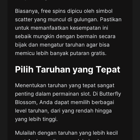
Biasanya, free spins dipicu oleh simbol
scatter yang muncul di gulungan. Pastikan
untuk memanfaatkan kesempatan ini
sebaik mungkin dengan bermain secara
bijak dan mengatur taruhan agar bisa
memicu lebih banyak putaran gratis.
Pilih Taruhan yang Tepat
Menentukan taruhan yang tepat sangat
penting dalam permainan slot. Di Butterfly
Blossom, Anda dapat memilih berbagai
level taruhan, dari yang rendah hingga
yang lebih tinggi.
Mulailah dengan taruhan yang lebih kecil