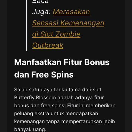
Baca
Juga:
Merasakan
Sensasi Kemenangan
di Slot Zombie
Outbreak
Manfaatkan Fitur Bonus
dan Free Spins
Salah satu daya tarik utama dari slot
Butterfly Blossom adalah adanya fitur
bonus dan free spins. Fitur ini memberikan
peluang ekstra untuk mendapatkan
kemenangan tanpa mempertaruhkan lebih
banyak uang.