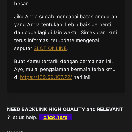
besar.
Jika Anda sudah mencapai batas anggaran
yang Anda tentukan. Lebih baik berhenti
dan coba lagi di lain waktu. Simak dan ikuti
terus informasi terupdate mengenai
seputar
SLOT ONLINE
.
Buat Kamu tertarik dengan permainan ini.
Ayo, mulai pengalaman bermain terbaikmu
di
https://139.59.107.72/
hari ini!
NEED BACKLINK HIGH QUALITY and RELEVANT
?
let us help.
click here