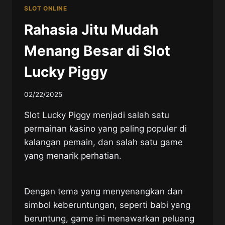
SLOT ONLINE
Rahasia Jitu Mudah
Menang Besar di Slot
Lucky Piggy
02/22/2025
Slot Lucky Piggy menjadi salah satu
permainan kasino yang paling populer di
kalangan pemain, dan salah satu game
yang menarik perhatian.
Dengan tema yang menyenangkan dan
simbol keberuntungan, seperti babi yang
beruntung, game ini menawarkan peluang