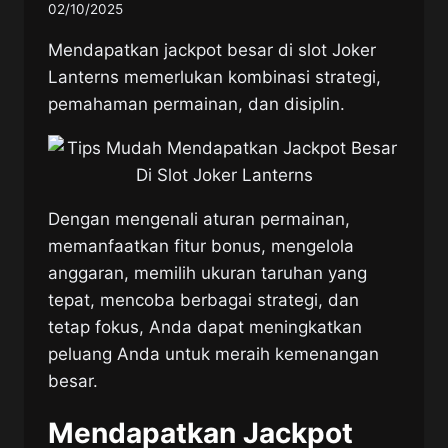
02/10/2025
Mendapatkan jackpot besar di slot Joker
Lanterns memerlukan kombinasi strategi,
pemahaman permainan, dan disiplin.
Dengan mengenali aturan permainan,
memanfaatkan fitur bonus, mengelola
anggaran, memilih ukuran taruhan yang
tepat, mencoba berbagai strategi, dan
tetap fokus, Anda dapat meningkatkan
peluang Anda untuk meraih kemenangan
besar.
Mendapatkan Jackpot