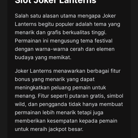
Slot Joker Lanterns
Salah satu alasan utama mengapa Joker
Lanterns begitu populer adalah tema yang
menarik dan grafis berkualitas tinggi.
Permainan ini mengusung tema festival
dengan warna-warna cerah dan elemen
budaya yang memikat.
Joker Lanterns menawarkan berbagai fitur
bonus yang menarik yang dapat
meningkatkan peluang pemain untuk
menang. Fitur seperti putaran gratis, simbol
wild, dan pengganda tidak hanya membuat
permainan lebih menarik tetapi juga
memberikan kesempatan kepada pemain
untuk meraih jackpot besar.