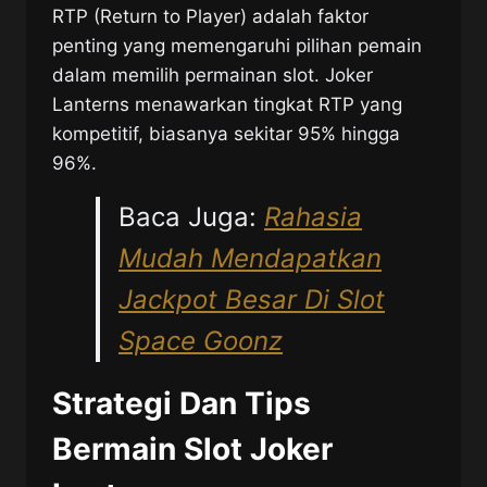
RTP (Return to Player) adalah faktor
penting yang memengaruhi pilihan pemain
dalam memilih permainan slot. Joker
Lanterns menawarkan tingkat RTP yang
kompetitif, biasanya sekitar 95% hingga
96%.
Baca Juga:
Rahasia
Mudah Mendapatkan
Jackpot Besar Di Slot
Space Goonz
Strategi Dan Tips
Bermain Slot Joker