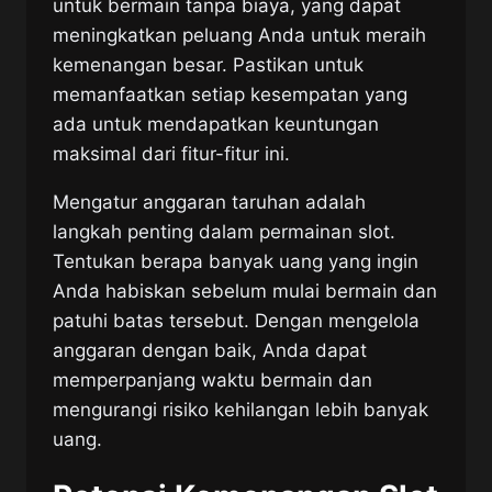
untuk bermain tanpa biaya, yang dapat
meningkatkan peluang Anda untuk meraih
kemenangan besar. Pastikan untuk
memanfaatkan setiap kesempatan yang
ada untuk mendapatkan keuntungan
maksimal dari fitur-fitur ini.
Mengatur anggaran taruhan adalah
langkah penting dalam permainan slot.
Tentukan berapa banyak uang yang ingin
Anda habiskan sebelum mulai bermain dan
patuhi batas tersebut. Dengan mengelola
anggaran dengan baik, Anda dapat
memperpanjang waktu bermain dan
mengurangi risiko kehilangan lebih banyak
uang.