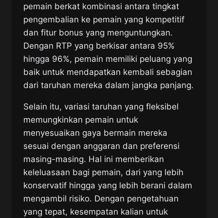
pemain berkat kombinasi antara tingkat
pengembalian ke pemain yang kompetitif
dan fitur bonus yang menguntungkan.
Dengan RTP yang berkisar antara 95%
hingga 96%, pemain memiliki peluang yang
baik untuk mendapatkan kembali sebagian
dari taruhan mereka dalam jangka panjang.
Selain itu, variasi taruhan yang fleksibel
memungkinkan pemain untuk
menyesuaikan gaya bermain mereka
sesuai dengan anggaran dan preferensi
masing-masing. Hal ini memberikan
keleluasaan bagi pemain, dari yang lebih
konservatif hingga yang lebih berani dalam
mengambil risiko. Dengan pengetahuan
yang tepat, kesempatan kalian untuk