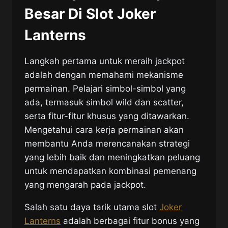
Besar Di Slot Joker
Lanterns
Langkah pertama untuk meraih jackpot
adalah dengan memahami mekanisme
permainan. Pelajari simbol-simbol yang
ada, termasuk simbol wild dan scatter,
serta fitur-fitur khusus yang ditawarkan.
Mengetahui cara kerja permainan akan
membantu Anda merencanakan strategi
yang lebih baik dan meningkatkan peluang
untuk mendapatkan kombinasi pemenang
yang mengarah pada jackpot.
Salah satu daya tarik utama slot
Joker
Lanterns
adalah berbagai fitur bonus yang