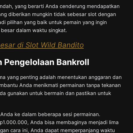
as rendah, yang berarti Anda cenderung mendapatkan
ng diberikan mungkin tidak sebesar slot dengan
jadi pilihan yang baik untuk pemain yang ingin
 besar dalam waktu singkat.
sar di Slot Wild Bandito
Pengelolaan Bankroll
ama yang penting adalah menentukan anggaran dan
membantu Anda menikmati permainan tanpa tekanan
Anda gunakan untuk bermain dan pastikan untuk
 Anda ke dalam beberapa sesi permainan.
n Rp1.000.000, Anda bisa membaginya menjadi lima
gan cara ini, Anda dapat memperpanjang waktu