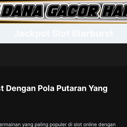
Jackpot Slot Starburst
st Dengan Pola Putaran Yang
ermainan yang paling populer di slot online dengan