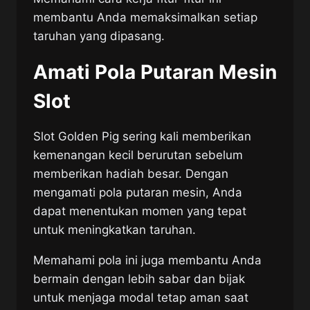
membantu Anda memaksimalkan setiap
taruhan yang dipasang.
Amati Pola Putaran Mesin
Slot
Slot Golden Pig sering kali memberikan
kemenangan kecil berurutan sebelum
memberikan hadiah besar. Dengan
mengamati pola putaran mesin, Anda
dapat menentukan momen yang tepat
untuk meningkatkan taruhan.
Memahami pola ini juga membantu Anda
bermain dengan lebih sabar dan bijak
untuk menjaga modal tetap aman saat