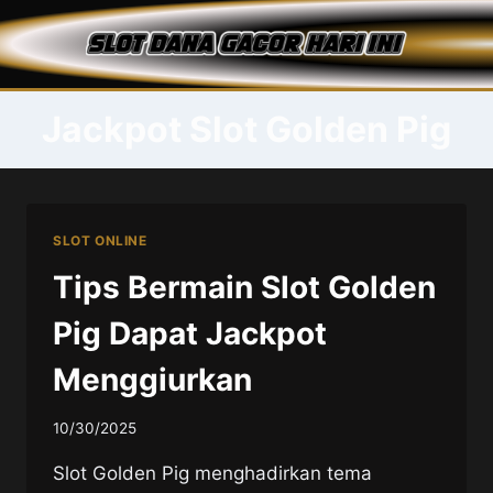
Skip
to
content
Jackpot Slot Golden Pig
SLOT ONLINE
Tips Bermain Slot Golden
Pig Dapat Jackpot
Menggiurkan
10/30/2025
Slot Golden Pig menghadirkan tema