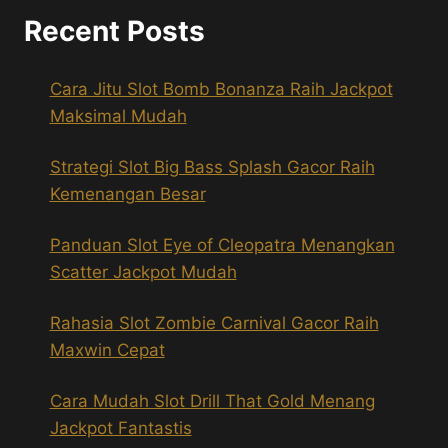
Recent Posts
Cara Jitu Slot Bomb Bonanza Raih Jackpot
Maksimal Mudah
Strategi Slot Big Bass Splash Gacor Raih
Kemenangan Besar
Panduan Slot Eye of Cleopatra Menangkan
Scatter Jackpot Mudah
Rahasia Slot Zombie Carnival Gacor Raih
Maxwin Cepat
Cara Mudah Slot Drill That Gold Menang
Jackpot Fantastis