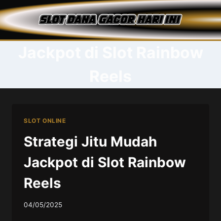
Skip
to
content
Jackpot di Slot Rainbow
Reels
SLOT ONLINE
Strategi Jitu Mudah
Jackpot di Slot Rainbow
Reels
04/05/2025