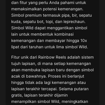
dan fitur yang perlu Anda pahami untuk
memaksimalkan potensi kemenangan.
Simbol premium termasuk pipa, bir, sepatu
kuda, sepatu bot, topi, dan leprechaun.
Simbol Wild dapat menggantikan simbol
lain untuk membentuk kombinasi
kemenangan dan membayar hingga 10x
lipat dari taruhan untuk lima simbol Wild.
Fitur unik dari Rainbow Reels adalah sistem
tujuh lapisan, di mana setiap kemenangan
akan membuka lapisan baru dengan simbol
acak di bawahnya. Proses ini berlanjut
hingga tidak ada lagi kemenangan atau
lapisan terakhir tercapai. Selama putaran
gratis, lapisan terakhir dijamin
menampilkan simbol Wild, meningkatkan