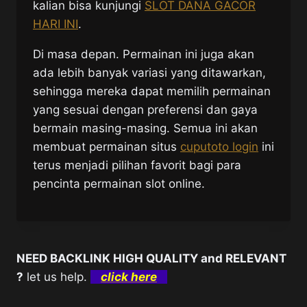
kalian bisa kunjungi
SLOT DANA GACOR
HARI INI
.
Di masa depan. Permainan ini juga akan
ada lebih banyak variasi yang ditawarkan,
sehingga mereka dapat memilih permainan
yang sesuai dengan preferensi dan gaya
bermain masing-masing. Semua ini akan
membuat permainan situs
cuputoto login
ini
terus menjadi pilihan favorit bagi para
pencinta permainan slot online.
NEED BACKLINK HIGH QUALITY and RELEVANT
?
let us help.
click here