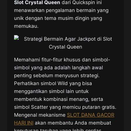
Slot Crystal Queen
dari Quickspin ini
menawarkan pengalaman bermain yang
unik dengan tema musim dingin yang
memukau.
Memahami fitur-fitur khusus dan simbol-
simbol yang ada adalah langkah awal
penting sebelum menyusun strategi.
Perhatikan simbol Wild yang bisa
menggantikan simbol lain untuk
membentuk kombinasi menang, serta
simbol Scatter yang memicu putaran gratis.
Mengenal mekanisme
SLOT DANA GACOR
HARI INI
akan membantu Anda membuat
keputusan taruhan yang lebih cerdas.