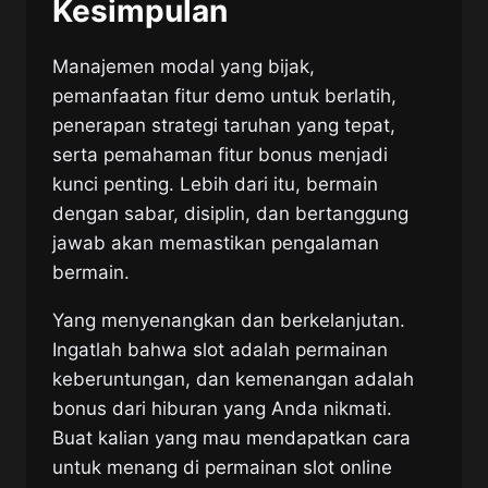
Kesimpulan
Manajemen modal yang bijak,
pemanfaatan fitur demo untuk berlatih,
penerapan strategi taruhan yang tepat,
serta pemahaman fitur bonus menjadi
kunci penting. Lebih dari itu, bermain
dengan sabar, disiplin, dan bertanggung
jawab akan memastikan pengalaman
bermain.
Yang menyenangkan dan berkelanjutan.
Ingatlah bahwa slot adalah permainan
keberuntungan, dan kemenangan adalah
bonus dari hiburan yang Anda nikmati.
Buat kalian yang mau mendapatkan cara
untuk menang di permainan slot online