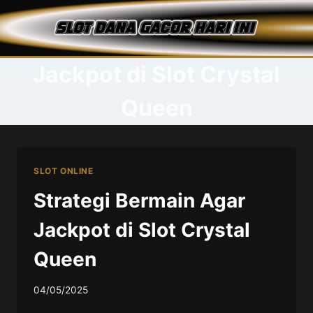
Skip
to
content
Jackpot di Slot Crystal
Queen
SLOT ONLINE
Strategi Bermain Agar
Jackpot di Slot Crystal
Queen
04/05/2025