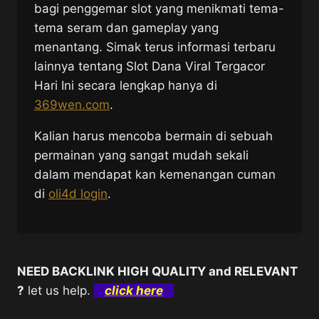
bagi penggemar slot yang menikmati tema-
tema seram dan gameplay yang
menantang. Simak terus informasi terbaru
lainnya tentang Slot Dana Viral Tergacor
Hari Ini secara lengkap hanya di
369wen.com
.
Kalian harus mencoba bermain di sebuah
permainan yang sangat mudah sekali
dalam mendapat kan kemenangan cuman
di
oli4d login
.
NEED BACKLINK HIGH QUALITY and RELEVANT
?
let us help.
click here