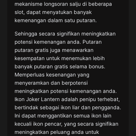
mekanisme longsoran salju di beberapa
slot, dapat menyatukan banyak
kemenangan dalam satu putaran.
Sehingga secara signifikan meningkatkan
potensi kemenangan anda. Putaran
putaran gratis juga menawarkan
kesempatan untuk menemukan lebih
banyak putaran gratis selama bonus.
Memperluas kesenangan yang
menyeramkan dan berpotensi
meningkatkan potensi kemenangan anda.
Ikon Joker Lantern adalah penipu terhebat,
bertindak sebagai ikon liar dan pengganda.
Ini dapat menggantikan semua ikon lain
kecuali ikon pencar, yang secara signifikan
meningkatkan peluang anda untuk