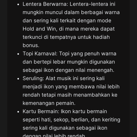
Lentera Berwarna: Lentera-lentera ini
mungkin muncul dalam berbagai warna
dan sering kali terkait dengan mode
Hold and Win, di mana mereka dapat
terkunci di tempatnya untuk hadiah
bonus.
Topi Karnaval: Topi yang penuh warna
dan bertepi lebar mungkin digunakan
sebagai ikon dengan nilai menengah.
Seruling: Alat musik ini sering kali
menjadi ikon yang membawa nilai lebih
rendah tetapi masih menambahkan ke
kemenangan pemain.
Kartu Bermain: Ikon kartu bermain
seperti hati, sekop, berlian, dan keriting
sering kali digunakan sebagai ikon
dengan nilai lebih rendah.