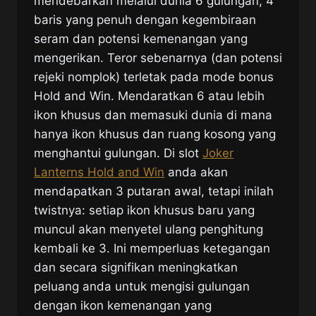
mendebarkan melalui dunia 6 gulungan, 4
baris yang penuh dengan kegembiraan
seram dan potensi kemenangan yang
mengerikan. Teror sebenarnya (dan potensi
rejeki nomplok) terletak pada mode bonus
Hold and Win. Mendaratkan 6 atau lebih
ikon khusus dan memasuki dunia di mana
hanya ikon khusus dan ruang kosong yang
menghantui gulungan. Di slot
Joker
Lanterns Hold and Win
anda akan
mendapatkan 3 putaran awal, tetapi inilah
twistnya: setiap ikon khusus baru yang
muncul akan menyetel ulang penghitung
kembali ke 3. Ini memperluas ketegangan
dan secara signifikan meningkatkan
peluang anda untuk mengisi gulungan
dengan ikon kemenangan yang