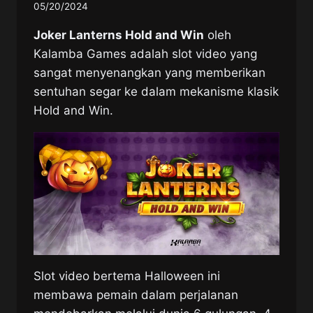
05/20/2024
Joker Lanterns Hold and Win
oleh
Kalamba Games adalah slot video yang
sangat menyenangkan yang memberikan
sentuhan segar ke dalam mekanisme klasik
Hold and Win.
Slot video bertema Halloween ini
membawa pemain dalam perjalanan