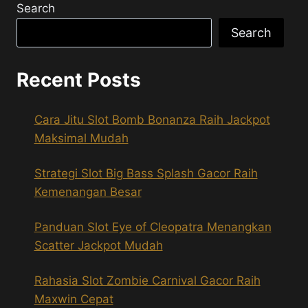
Search
Search
Recent Posts
Cara Jitu Slot Bomb Bonanza Raih Jackpot
Maksimal Mudah
Strategi Slot Big Bass Splash Gacor Raih
Kemenangan Besar
Panduan Slot Eye of Cleopatra Menangkan
Scatter Jackpot Mudah
Rahasia Slot Zombie Carnival Gacor Raih
Maxwin Cepat