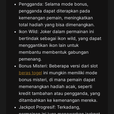
Pengganda: Selama mode bonus,
pengganda dapat diterapkan pada
kemenangan pemain, meningkatkan
total hadiah yang bisa dimenangkan.
Ikon Wild: Joker dalam permainan ini
bertindak sebagai ikon wild, yang dapat
menggantikan ikon lain untuk
membantu membentuk gabungan
pemenang.
Bonus Misteri: Beberapa versi dari slot
beras togel
ini mungkin memiliki mode
bonus misteri, di mana pemain dapat
memenangkan hadiah acak, seperti
kredit tambahan atau pengganda, yang
ditambahkan ke kemenangan mereka.
Jackpot Progresif: Terkadang,
permainan ini juga menawarkan jackpot