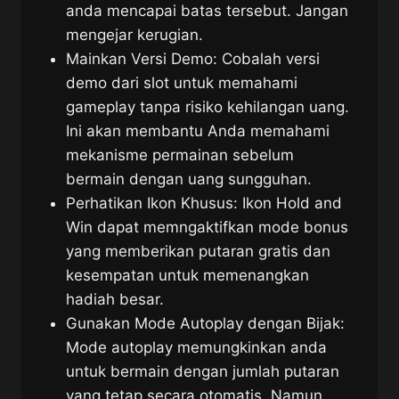
anda mencapai batas tersebut. Jangan
mengejar kerugian.
Mainkan Versi Demo: Cobalah versi
demo dari slot untuk memahami
gameplay tanpa risiko kehilangan uang.
Ini akan membantu Anda memahami
mekanisme permainan sebelum
bermain dengan uang sungguhan.
Perhatikan Ikon Khusus: Ikon Hold and
Win dapat memngaktifkan mode bonus
yang memberikan putaran gratis dan
kesempatan untuk memenangkan
hadiah besar.
Gunakan Mode Autoplay dengan Bijak:
Mode autoplay memungkinkan anda
untuk bermain dengan jumlah putaran
yang tetap secara otomatis. Namun,