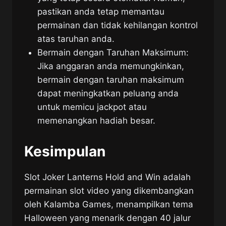
pastikan anda tetap memantau
permainan dan tidak kehilangan kontrol
atas taruhan anda.
Bermain dengan Taruhan Maksimum:
Jika anggaran anda memungkinkan,
bermain dengan taruhan maksimum
dapat meningkatkan peluang anda
untuk memicu jackpot atau
memenangkan hadiah besar.
Kesimpulan
Slot Joker Lanterns Hold and Win adalah
permainan slot video yang dikembangkan
oleh Kalamba Games, menampilkan tema
Halloween yang menarik dengan 40 jalur