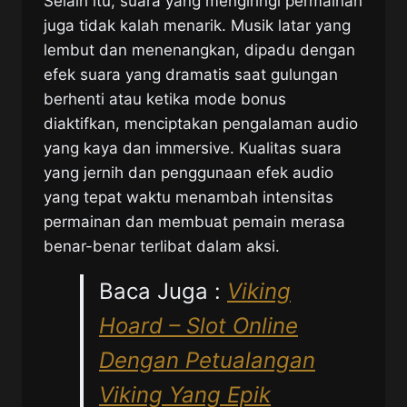
Selain itu, suara yang mengiringi permainan
juga tidak kalah menarik. Musik latar yang
lembut dan menenangkan, dipadu dengan
efek suara yang dramatis saat gulungan
berhenti atau ketika mode bonus
diaktifkan, menciptakan pengalaman audio
yang kaya dan immersive. Kualitas suara
yang jernih dan penggunaan efek audio
yang tepat waktu menambah intensitas
permainan dan membuat pemain merasa
benar-benar terlibat dalam aksi.
Baca Juga :
Viking
Hoard – Slot Online
Dengan Petualangan
Viking Yang Epik