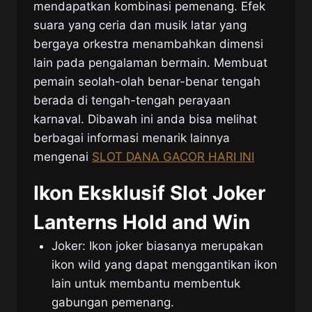
mendapatkan kombinasi pemenang. Efek
suara yang ceria dan musik latar yang
bergaya orkestra menambahkan dimensi
lain pada pengalaman bermain. Membuat
pemain seolah-olah benar-benar tengah
berada di tengah-tengah perayaan
karnaval. Dibawah ini anda bisa melihat
berbagai informasi menarik lainnya
mengenai
SLOT DANA GACOR HARI INI
Ikon Eksklusif Slot Joker
Lanterns Hold and Win
Joker: Ikon joker biasanya merupakan
ikon wild yang dapat menggantikan ikon
lain untuk membantu membentuk
gabungan pemenang.