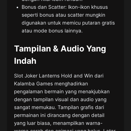
Bonus dan Scatter: Ikon-ikon khusus
seperti bonus atau scatter mungkin
digunakan untuk memicu putaran gratis
atau mode bonus lainnya.
Tampilan & Audio Yang
Indah
Slot Joker Lanterns Hold and Win dari
Kalamba Games menghadirkan
pengalaman bermain yang menakjubkan
dengan tampilan visual dan audio yang
sangat memukau. Tampilan grafis dari
permainan ini dirancang dengan detail
yang luar biasa, menampilkan warna-
warna cerah dan animasi yang halus. Latar