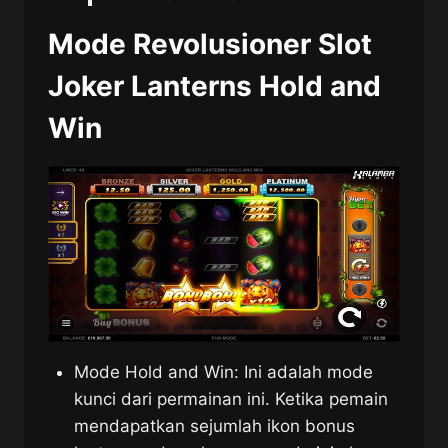
Mode Revolusioner Slot
Joker Lanterns Hold and
Win
Mode Hold and Win: Ini adalah mode
kunci dari permainan ini. Ketika pemain
mendapatkan sejumlah ikon bonus