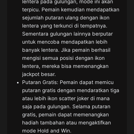
lentera pada gulungan, mode ini akan
terpicu. Pemain kemudian mendapatkan
sejumlah putaran ulang dengan ikon
lentera yang terkunci di tempatnya.
Sementara gulungan lainnya berputar
untuk mencoba mendapatkan lebih
banyak lentera. Jika pemain berhasil
mengisi semua posisi dengan ikon
lentera, mereka bisa memenangkan
jackpot besar.
Putaran Gratis: Pemain dapat memicu
putaran gratis dengan mendaratkan tiga
atau lebih ikon scatter joker di mana
saja pada gulungan. Selama putaran
gratis, pemain dapat memenangkan
hadiah tambahan atau mengaktifkan
mode Hold and Win.