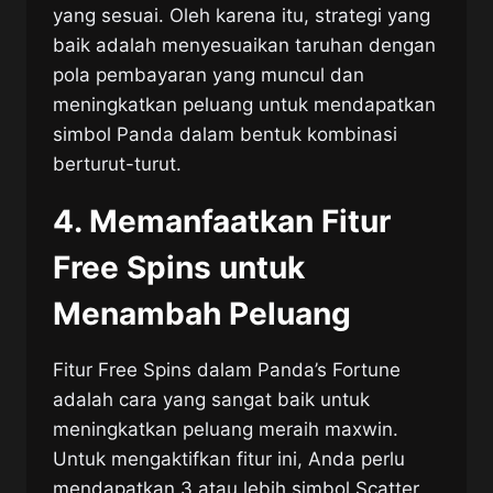
yang sesuai. Oleh karena itu, strategi yang
baik adalah menyesuaikan taruhan dengan
pola pembayaran yang muncul dan
meningkatkan peluang untuk mendapatkan
simbol Panda dalam bentuk kombinasi
berturut-turut.
4. Memanfaatkan Fitur
Free Spins untuk
Menambah Peluang
Fitur Free Spins dalam Panda’s Fortune
adalah cara yang sangat baik untuk
meningkatkan peluang meraih maxwin.
Untuk mengaktifkan fitur ini, Anda perlu
mendapatkan 3 atau lebih simbol Scatter