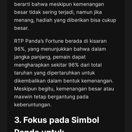
berarti bahwa meskipun kemenangan
besar tidak sering terjadi, namun jika
menang, hadiah yang diberikan bisa cukup
besar.
RTP Panda’s Fortune berada di kisaran
96%, yang menunjukkan bahwa dalam
jangka panjang, pemain dapat
mengharapkan sekitar 96% dari total
taruhan yang dipertaruhkan untuk
dikembalikan dalam bentuk kemenangan.
Meskipun begitu, kemenangan besar atau
maxwin tetap bergantung pada
keberuntungan.
3. Fokus pada Simbol