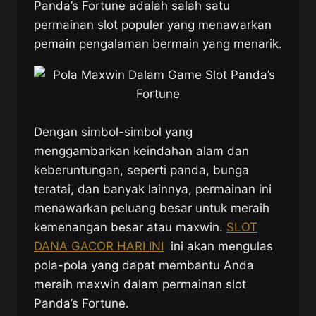
Panda’s Fortune adalah salah satu
permainan slot populer yang menawarkan
pemain pengalaman bermain yang menarik.
Dengan simbol-simbol yang
menggambarkan keindahan alam dan
keberuntungan, seperti panda, bunga
teratai, dan banyak lainnya, permainan ini
menawarkan peluang besar untuk meraih
kemenangan besar atau maxwin.
SLOT
DANA GACOR HARI INI
ini akan mengulas
pola-pola yang dapat membantu Anda
meraih maxwin dalam permainan slot
Panda’s Fortune.