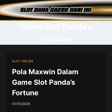
Skip
to
content
Game Slot Panda’s
Fortune
SLOT ONLINE
Pola Maxwin Dalam
Game Slot Panda’s
Fortune
01/10/2025