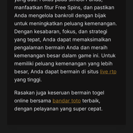
manfaatkan fitur Free Spins, dan pastikan
Anda mengelola bankroll dengan bijak
untuk meningkatkan peluang kemenangan.
Dengan kesabaran, fokus, dan strategi
yang tepat, Anda dapat memaksimalkan
pengalaman bermain Anda dan meraih
kemenangan besar dalam game ini. Untuk
memiliki peluang kemenangan yang lebih
besar, Anda dapat bermain di situs
live rtp
yang tinggi.
Rasakan juga keseruan bermain togel
online bersama
bandar toto
terbaik,
dengan pelayanan yang super cepat.