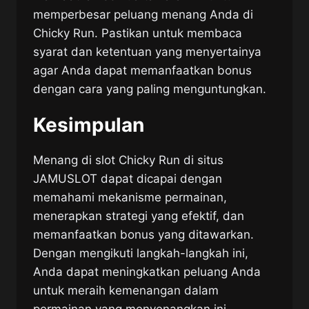
memperbesar peluang menang Anda di
Chicky Run. Pastikan untuk membaca
syarat dan ketentuan yang menyertainya
agar Anda dapat memanfaatkan bonus
dengan cara yang paling menguntungkan.
Kesimpulan
Menang di slot Chicky Run di situs
JAMUSLOT dapat dicapai dengan
memahami mekanisme permainan,
menerapkan strategi yang efektif, dan
memanfaatkan bonus yang ditawarkan.
Dengan mengikuti langkah-langkah ini,
Anda dapat meningkatkan peluang Anda
untuk meraih kemenangan dalam