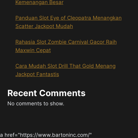
Kemenangan Besar
Panduan Slot Eye of Cleopatra Menangkan
Scatter Jackpot Mudah
Rahasia Slot Zombie Carnival Gacor Raih
Maxwin Cepat
Cara Mudah Slot Drill That Gold Menang
Jackpot Fantastis
Recent Comments
No comments to show.
a href="https://www.bartoninc.com/"