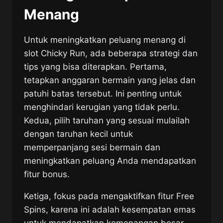
Menang
Untuk meningkatkan peluang menang di
slot Chicky Run, ada beberapa strategi dan
tips yang bisa diterapkan. Pertama,
tetapkan anggaran bermain yang jelas dan
patuhi batas tersebut. Ini penting untuk
menghindari kerugian yang tidak perlu.
Kedua, pilih taruhan yang sesuai mulailah
dengan taruhan kecil untuk
memperpanjang sesi bermain dan
meningkatkan peluang Anda mendapatkan
fitur bonus.
Ketiga, fokus pada mengaktifkan fitur Free
Spins, karena ini adalah kesempatan emas