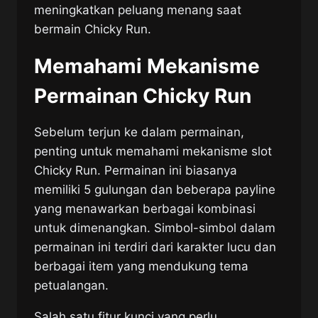
meningkatkan peluang menang saat
bermain Chicky Run.
Memahami Mekanisme
Permainan Chicky Run
Sebelum terjun ke dalam permainan,
penting untuk memahami mekanisme slot
Chicky Run. Permainan ini biasanya
memiliki 5 gulungan dan beberapa payline
yang menawarkan berbagai kombinasi
untuk dimenangkan. Simbol-simbol dalam
permainan ini terdiri dari karakter lucu dan
berbagai item yang mendukung tema
petualangan.
Salah satu fitur kunci yang perlu