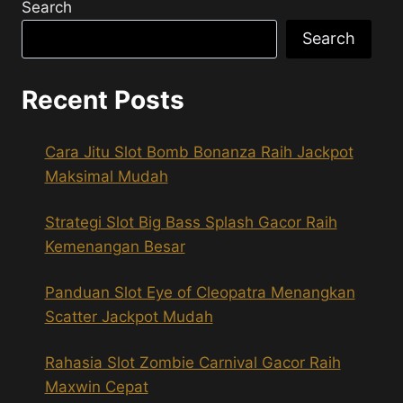
Search
Search
Recent Posts
Cara Jitu Slot Bomb Bonanza Raih Jackpot
Maksimal Mudah
Strategi Slot Big Bass Splash Gacor Raih
Kemenangan Besar
Panduan Slot Eye of Cleopatra Menangkan
Scatter Jackpot Mudah
Rahasia Slot Zombie Carnival Gacor Raih
Maxwin Cepat