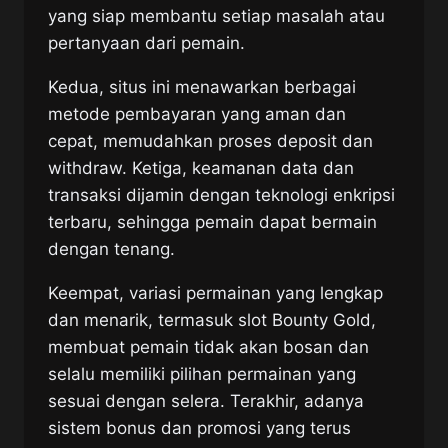
yang siap membantu setiap masalah atau
pertanyaan dari pemain.
Kedua, situs ini menawarkan berbagai
metode pembayaran yang aman dan
cepat, memudahkan proses deposit dan
withdraw. Ketiga, keamanan data dan
transaksi dijamin dengan teknologi enkripsi
terbaru, sehingga pemain dapat bermain
dengan tenang.
Keempat, variasi permainan yang lengkap
dan menarik, termasuk slot Bounty Gold,
membuat pemain tidak akan bosan dan
selalu memiliki pilihan permainan yang
sesuai dengan selera. Terakhir, adanya
sistem bonus dan promosi yang terus