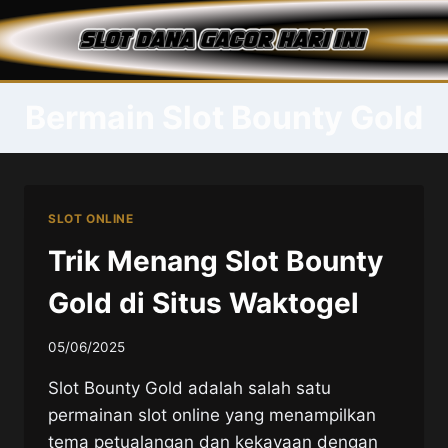
Skip
to
content
Bermain Slot Bounty Gold
SLOT ONLINE
Trik Menang Slot Bounty
Gold di Situs Waktogel
05/06/2025
Slot Bounty Gold adalah salah satu
permainan slot online yang menampilkan
tema petualangan dan kekayaan dengan