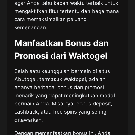
agar Anda tahu kapan waktu terbaik untuk
mengaktifkan fitur tertentu dan bagaimana
cara memaksimalkan peluang
kemenangan.
Manfaatkan Bonus dan
Promosi dari Waktogel
Salah satu keunggulan bermain di situs
Abutogel, termasuk Waktogel, adalah
adanya berbagai bonus dan promosi
menarik yang dapat meningkatkan modal
bermain Anda. Misalnya, bonus deposit,
cashback, atau free spins yang sering
ditawarkan.
Dengan memanfaatkan bonus ini, Anda