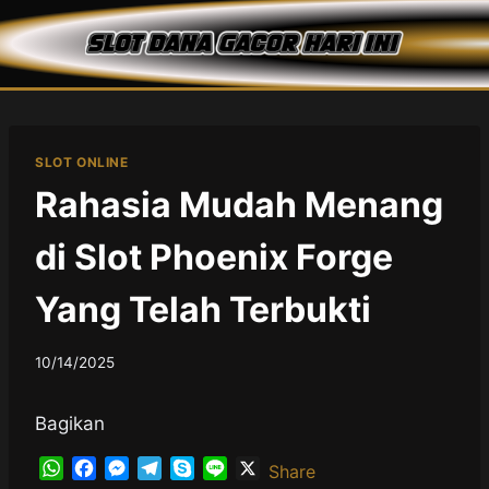
Skip
to
content
SLOT ONLINE
Rahasia Mudah Menang
di Slot Phoenix Forge
Yang Telah Terbukti
10/14/2025
Bagikan
W
F
M
T
S
L
X
Share