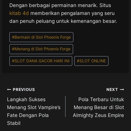
Dengan berbagai permainan menarik. Situs
kitab 4d
memberikan pengalaman yang seru
dan penuh peluang untuk kemenangan besar.
Post
#
Bermain di Slot Phoenix Forge
Tags:
#
Menang di Slot Phoenix Forge
#
SLOT DANA GACOR HARI INI
#
SLOT ONLINE
Post
PREVIOUS
NEXT
Langkah Sukses
Pola Terbaru Untuk
navigation
Menang Slot Vampire’s
Menang Besar di Slot
Fate Dengan Pola
Almighty Zeus Empire
Stabil