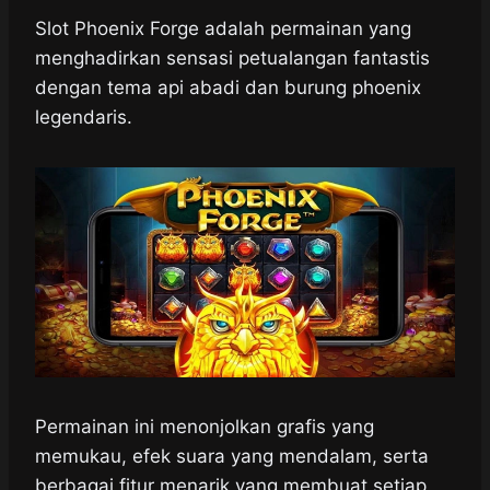
h
a
e
e
k
i
a
c
s
l
y
n
Slot Phoenix Forge adalah permainan yang
t
e
s
e
p
e
menghadirkan sensasi petualangan fantastis
s
b
e
g
e
dengan tema api abadi dan burung phoenix
A
o
n
r
legendaris.
p
o
g
a
p
k
e
m
r
Permainan ini menonjolkan grafis yang
memukau, efek suara yang mendalam, serta
berbagai fitur menarik yang membuat setiap