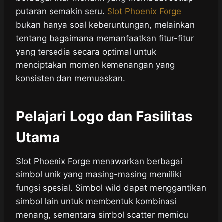
putaran semakin seru.
Slot Phoenix Forge
bukan hanya soal keberuntungan, melainkan
tentang bagaimana memanfaatkan fitur-fitur
yang tersedia secara optimal untuk
menciptakan momen kemenangan yang
konsisten dan memuaskan.
Pelajari Logo dan Fasilitas
Utama
Slot Phoenix Forge menawarkan berbagai
simbol unik yang masing-masing memiliki
fungsi spesial. Simbol wild dapat menggantikan
simbol lain untuk membentuk kombinasi
menang, sementara simbol scatter memicu