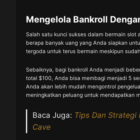
Mengelola Bankroll Dengan
Salah satu kunci sukses dalam bermain slot 
berapa banyak uang yang Anda siapkan untuk
tergoda untuk terus bermain meskipun suda
Sebaiknya, bagi bankroll Anda menjadi beber
total $100, Anda bisa membagi menjadi 5 se
Anda akan lebih mudah mengontrol pengeluar
meningkatkan peluang untuk mendapatkan 
Baca Juga:
Tips Dan Strategi
Cave