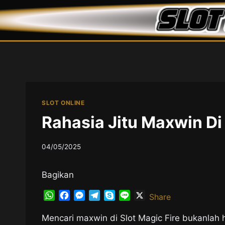
Skip
to
content
SLOT ONLINE
Rahasia Jitu Maxwin Di 
04/05/2025
Bagikan
W
F
M
T
S
L
X
Share
h
a
e
e
k
i
a
c
s
l
y
n
Mencari maxwin di Slot Magic Fire bukanlah 