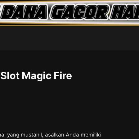
Slot Magic Fire
hal yang mustahil, asalkan Anda memiliki