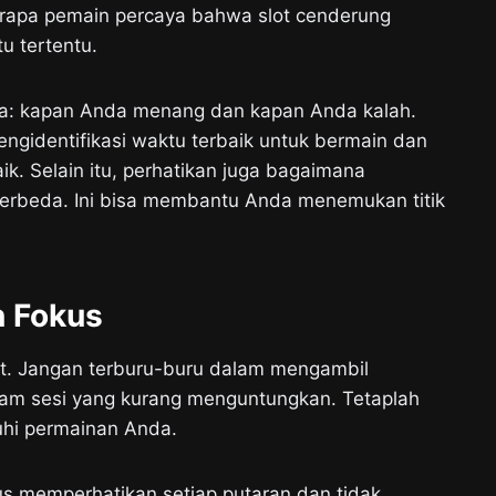
erapa pemain percaya bahwa slot cenderung
u tertentu.
da: kapan Anda menang dan kapan Anda kalah.
ngidentifikasi waktu terbaik untuk bermain dan
k. Selain itu, perhatikan juga bagaimana
berbeda. Ini bisa membantu Anda menemukan titik
n Fokus
ot. Jangan terburu-buru dalam mengambil
lam sesi yang kurang menguntungkan. Tetaplah
hi permainan Anda.
us memperhatikan setiap putaran dan tidak