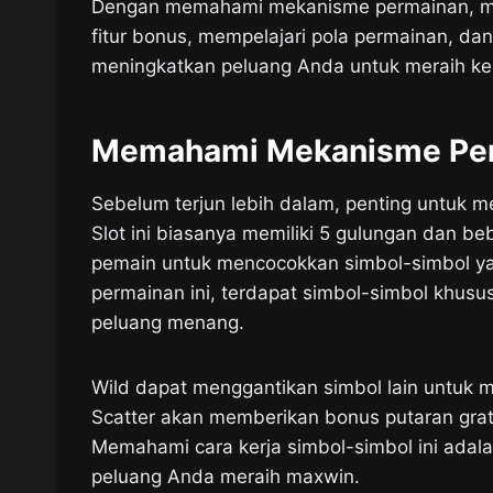
Dengan memahami mekanisme permainan, men
fitur bonus, mempelajari pola permainan, d
meningkatkan peluang Anda untuk meraih k
Memahami Mekanisme Pe
Sebelum terjun lebih dalam, penting untu
Slot ini biasanya memiliki 5 gulungan dan 
pemain untuk mencocokkan simbol-simbol 
permainan ini, terdapat simbol-simbol khusu
peluang menang.
Wild dapat menggantikan simbol lain untuk
Scatter akan memberikan bonus putaran grat
Memahami cara kerja simbol-simbol ini adal
peluang Anda meraih maxwin.