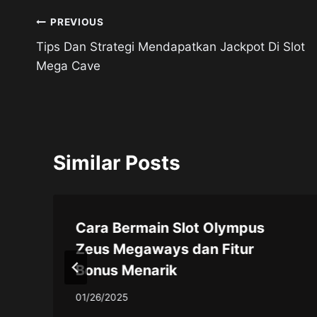
Post
PREVIOUS
Tips Dan Strategi Mendapatkan Jackpot Di Slot
navigation
Mega Cave
Similar Posts
Cara Bermain Slot Olympus
Zeus Megaways dan Fitur
Bonus Menarik
01/26/2025