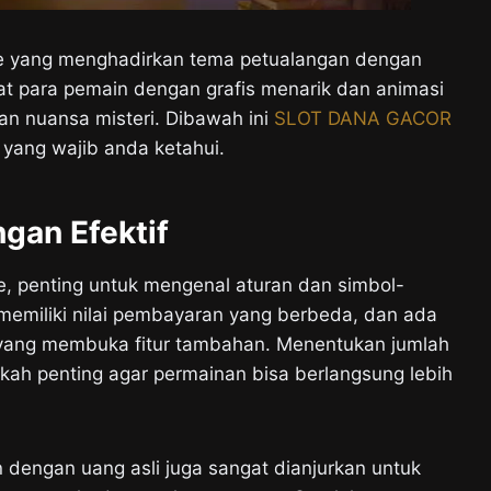
ine yang menghadirkan tema petualangan dengan
kat para pemain dengan grafis menarik dan animasi
an nuansa misteri. Dibawah ini
SLOT DANA GACOR
yang wajib anda ketahui.
gan Efektif
, penting untuk mengenal aturan dan simbol-
 memiliki nilai pembayaran yang berbeda, dan ada
r yang membuka fitur tambahan. Menentukan jumlah
kah penting agar permainan bisa berlangsung lebih
engan uang asli juga sangat dianjurkan untuk