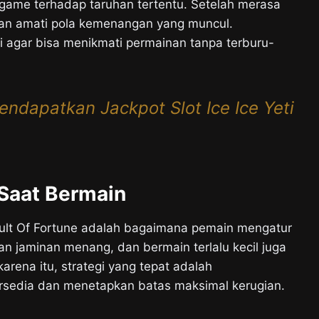
ame terhadap taruhan tertentu. Setelah merasa
 dan amati pola kemenangan yang muncul.
i agar bisa menikmati permainan tanpa terburu-
endapatkan Jackpot Slot Ice Ice Yeti
 Saat Bermain
ault Of Fortune adalah bagaimana pemain mengatur
 jaminan menang, dan bermain terlalu kecil juga
arena itu, strategi yang tepat adalah
rsedia dan menetapkan batas maksimal kerugian.