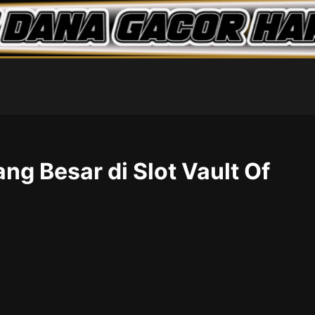
g Besar di Slot Vault Of