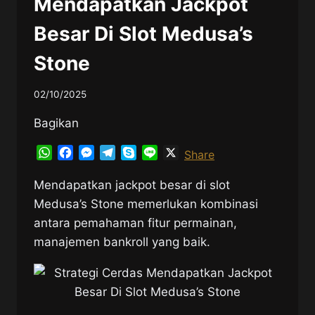
Mendapatkan Jackpot
Besar Di Slot Medusa’s
Stone
02/10/2025
Bagikan
WhatsApp
Facebook
Messenger
Telegram
Skype
Line
X
Share
Mendapatkan jackpot besar di slot
Medusa’s Stone memerlukan kombinasi
antara pemahaman fitur permainan,
manajemen bankroll yang baik.