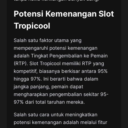
Potensi Kemenangan Slot
Tropicool
Salah satu faktor utama yang
mempengaruhi potensi kemenangan
adalah Tingkat Pengembalian ke Pemain
(RTP). Slot Tropicool memiliki RTP yang
kompetitif, biasanya berkisar antara 95%
hingga 97%. Ini berarti bahwa dalam
jangka panjang, pemain dapat
mengharapkan pengembalian sekitar 95-
97% dari total taruhan mereka.
Salah satu cara untuk meningkatkan
potensi kemenangan adalah melalui fitur