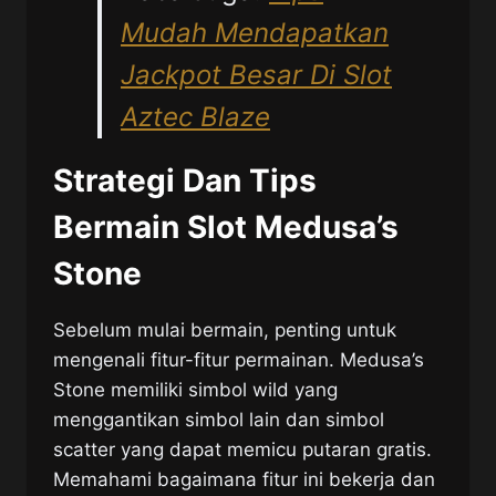
Mudah Mendapatkan
Jackpot Besar Di Slot
Aztec Blaze
Strategi Dan Tips
Bermain Slot Medusa’s
Stone
Sebelum mulai bermain, penting untuk
mengenali fitur-fitur permainan. Medusa’s
Stone memiliki simbol wild yang
menggantikan simbol lain dan simbol
scatter yang dapat memicu putaran gratis.
Memahami bagaimana fitur ini bekerja dan