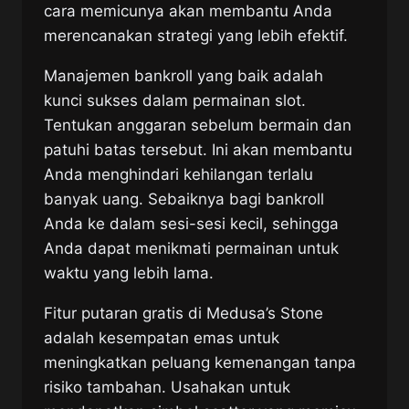
cara memicunya akan membantu Anda
merencanakan strategi yang lebih efektif.
Manajemen bankroll yang baik adalah
kunci sukses dalam permainan slot.
Tentukan anggaran sebelum bermain dan
patuhi batas tersebut. Ini akan membantu
Anda menghindari kehilangan terlalu
banyak uang. Sebaiknya bagi bankroll
Anda ke dalam sesi-sesi kecil, sehingga
Anda dapat menikmati permainan untuk
waktu yang lebih lama.
Fitur putaran gratis di Medusa’s Stone
adalah kesempatan emas untuk
meningkatkan peluang kemenangan tanpa
risiko tambahan. Usahakan untuk