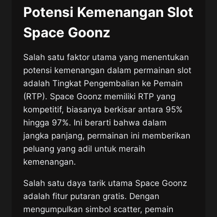
Potensi Kemenangan Slot
Space Goonz
Salah satu faktor utama yang menentukan
potensi kemenangan dalam permainan slot
adalah Tingkat Pengembalian ke Pemain
(RTP). Space Goonz memiliki RTP yang
kompetitif, biasanya berkisar antara 95%
hingga 97%. Ini berarti bahwa dalam
jangka panjang, permainan ini memberikan
peluang yang adil untuk meraih
kemenangan.
Salah satu daya tarik utama Space Goonz
adalah fitur putaran gratis. Dengan
mengumpulkan simbol scatter, pemain