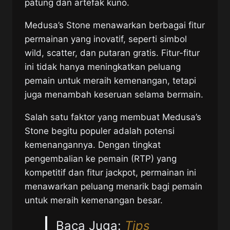
patung dan artefak kuno.
Medusa’s Stone menawarkan berbagai fitur
permainan yang inovatif, seperti simbol
wild, scatter, dan putaran gratis. Fitur-fitur
ini tidak hanya meningkatkan peluang
pemain untuk meraih kemenangan, tetapi
juga menambah keseruan selama bermain.
Salah satu faktor yang membuat Medusa’s
Stone begitu populer adalah potensi
kemenangannya. Dengan tingkat
pengembalian ke pemain (RTP) yang
kompetitif dan fitur jackpot, permainan ini
menawarkan peluang menarik bagi pemain
untuk meraih kemenangan besar.
Baca Juga:
Tips