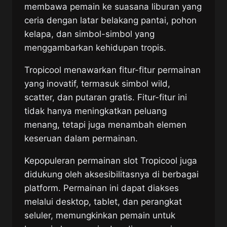
membawa pemain ke suasana liburan yang
ceria dengan latar belakang pantai, pohon
kelapa, dan simbol-simbol yang
menggambarkan kehidupan tropis.
Tropicool menawarkan fitur-fitur permainan
yang inovatif, termasuk simbol wild,
scatter, dan putaran gratis. Fitur-fitur ini
tidak hanya meningkatkan peluang
menang, tetapi juga menambah elemen
keseruan dalam permainan.
Kepopuleran permainan slot Tropicool juga
didukung oleh aksesibilitasnya di berbagai
platform. Permainan ini dapat diakses
melalui desktop, tablet, dan perangkat
seluler, memungkinkan pemain untuk