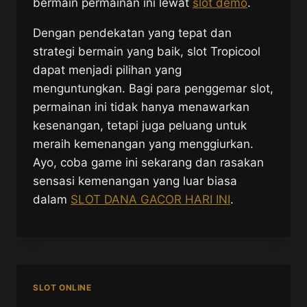
bermain permainan ini lewat
slot demo
.
Dengan pendekatan yang tepat dan
strategi bermain yang baik, slot Tropicool
dapat menjadi pilihan yang
menguntungkan. Bagi para penggemar slot,
permainan ini tidak hanya menawarkan
kesenangan, tetapi juga peluang untuk
meraih kemenangan yang menggiurkan.
Ayo, coba game ini sekarang dan rasakan
sensasi kemenangan yang luar biasa
dalam
SLOT DANA GACOR HARI INI
.
SLOT ONLINE