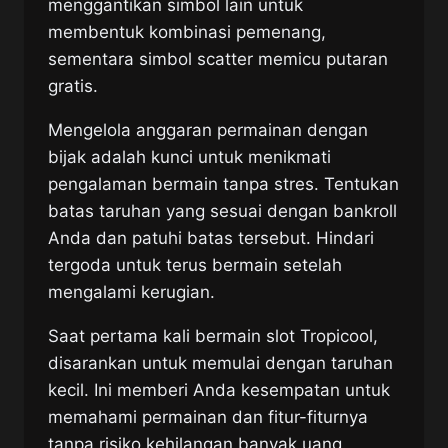
menggantikan simbol lain untuk
membentuk kombinasi pemenang,
sementara simbol scatter memicu putaran
gratis.
Mengelola anggaran permainan dengan
bijak adalah kunci untuk menikmati
pengalaman bermain tanpa stres. Tentukan
batas taruhan yang sesuai dengan bankroll
Anda dan patuhi batas tersebut. Hindari
tergoda untuk terus bermain setelah
mengalami kerugian.
Saat pertama kali bermain slot Tropicool,
disarankan untuk memulai dengan taruhan
kecil. Ini memberi Anda kesempatan untuk
memahami permainan dan fitur-fiturnya
tanpa risiko kehilangan banyak uang.