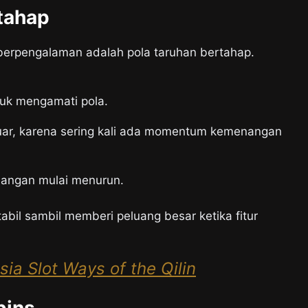
tahap
berpengalaman adalah pola taruhan bertahap.
tuk mengamati pola.
eluar, karena sering kali ada momentum kemenangan
nangan mulai menurun.
bil sambil memberi peluang besar ketika fitur
sia Slot Ways of the Qilin