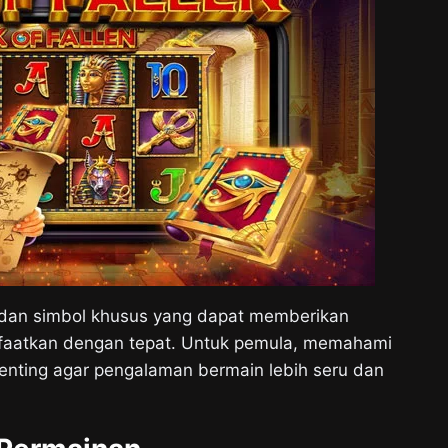
ins dan simbol khusus yang dapat memberikan
nfaatkan dengan tepat. Untuk pemula, memahami
penting agar pengalaman bermain lebih seru dan