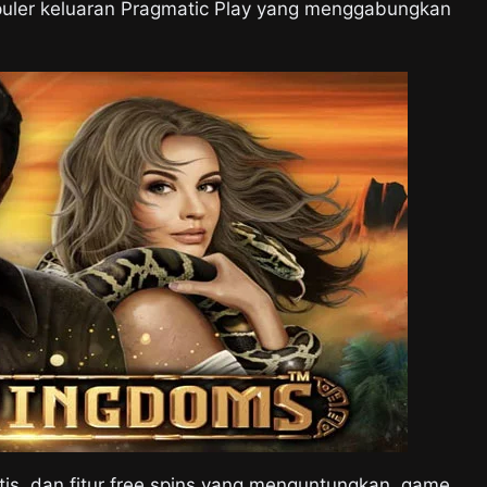
puler keluaran Pragmatic Play yang menggabungkan
is, dan fitur free spins yang menguntungkan, game