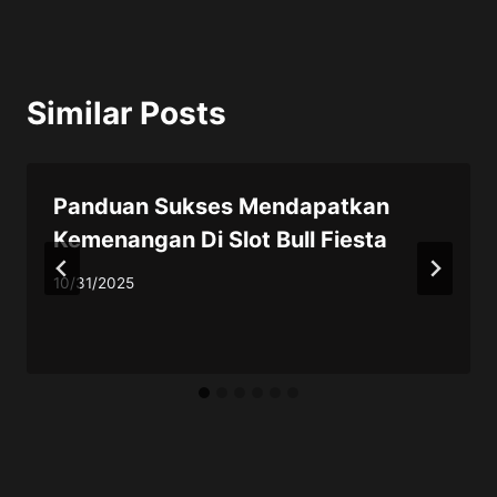
Similar Posts
Panduan Sukses Mendapatkan
Kemenangan Di Slot Bull Fiesta
10/31/2025