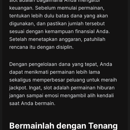
slot adalah bagaimana Anda mengatur
keuangan. Sebelum memulai permainan,
tentukan lebih dulu batas dana yang akan
digunakan, dan pastikan jumlah tersebut
sesuai dengan kemampuan finansial Anda.
Setelah menetapkan anggaran, patuhilah
rencana itu dengan disiplin.
Dengan pengelolaan dana yang tepat, Anda
dapat menikmati permainan lebih lama
sekaligus memperbesar peluang untuk meraih
jackpot. Ingat, slot adalah permainan hiburan
jangan sampai emosi mengambil alih kendali
saat Anda bermain.
Bermainlah dengan Tenang