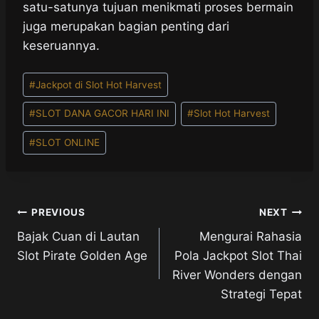
satu-satunya tujuan menikmati proses bermain
juga merupakan bagian penting dari
keseruannya.
Post
#
Jackpot di Slot Hot Harvest
Tags:
#
SLOT DANA GACOR HARI INI
#
Slot Hot Harvest
#
SLOT ONLINE
Post
PREVIOUS
NEXT
Bajak Cuan di Lautan
Mengurai Rahasia
navigation
Slot Pirate Golden Age
Pola Jackpot Slot Thai
River Wonders dengan
Strategi Tepat