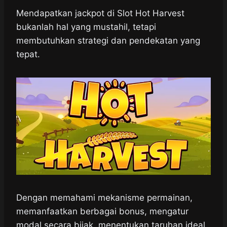
h
a
e
e
k
i
a
c
s
l
y
n
Mendapatkan jackpot di Slot Hot Harvest
t
e
s
e
p
e
bukanlah hal yang mustahil, tetapi
s
b
e
g
e
membutuhkan strategi dan pendekatan yang
A
o
n
r
tepat.
p
o
g
a
p
k
e
m
r
Dengan memahami mekanisme permainan,
memanfaatkan berbagai bonus, mengatur
modal secara bijak, menentukan taruhan ideal,