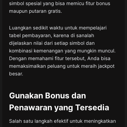
simbol spesial yang bisa memicu fitur bonus
maupun putaran gratis.
Luangkan sedikit waktu untuk mempelajari
tabel pembayaran, karena di sanalah
dijelaskan nilai dari setiap simbol dan
kombinasi kemenangan yang mungkin muncul.
Dengan memahami fitur tersebut, Anda bisa
memaksimalkan peluang untuk meraih jackpot
besar.
Gunakan Bonus dan
Penawaran yang Tersedia
Salah satu langkah efektif untuk meningkatkan