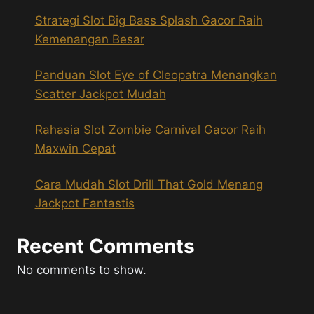
Strategi Slot Big Bass Splash Gacor Raih
Kemenangan Besar
Panduan Slot Eye of Cleopatra Menangkan
Scatter Jackpot Mudah
Rahasia Slot Zombie Carnival Gacor Raih
Maxwin Cepat
Cara Mudah Slot Drill That Gold Menang
Jackpot Fantastis
Recent Comments
No comments to show.