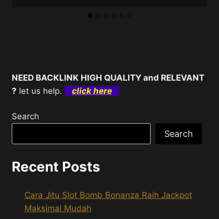
NEED BACKLINK HIGH QUALITY and RELEVANT
?
let us help.
click here
Search
Search
Recent Posts
Cara Jitu Slot Bomb Bonanza Raih Jackpot
Maksimal Mudah