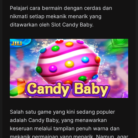
h
a
e
e
k
i
a
c
s
l
y
n
Pelajari cara bermain dengan cerdas dan
t
e
s
e
p
e
nikmati setiap mekanik menarik yang
s
b
e
g
e
ditawarkan oleh Slot Candy Baby.
A
o
n
r
p
o
g
a
p
k
e
m
r
Salah satu game yang kini sedang populer
adalah Candy Baby, yang menawarkan
keseruan melalui tampilan penuh warna dan
mekanik permainan yang menarik. Namun, agar